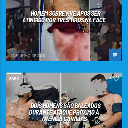
HOMEM SOBREVIVE APÓS SER
ATINGIDO POR TRÊS TIROS NA FACE
Diego Magalhães
5 DE JUNHO DE 2026
PARÁ
0
DOIS HOMENS SÃO BALEADOS
DURANTE ATAQUE PRÓXIMO À
AVENIDA CARAJÁS