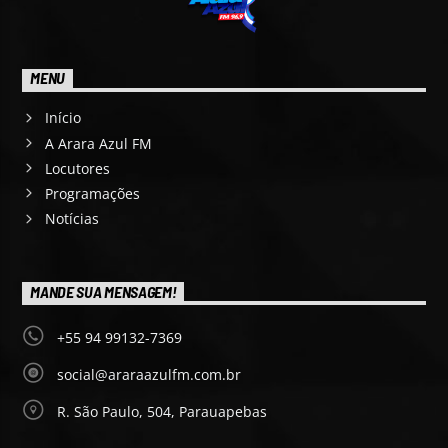
MENU
Início
A Arara Azul FM
Locutores
Programações
Notícias
MANDE SUA MENSAGEM!
+55 94 99132-7369
social@araraazulfm.com.br
R. São Paulo, 504, Parauapebas