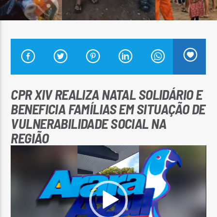
Arara Azul FM
CPR XIV REALIZA NATAL SOLIDÁRIO E
BENEFICIA FAMÍLIAS EM SITUAÇÃO DE
VULNERABILIDADE SOCIAL NA
REGIÃO
Tocador
de
vídeo