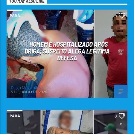
YOU MAY ALSO LIKE
PARÁ
0
HOMEM É HOSPITALIZADO APÓS
BRIGA; SUSPEITO ALEGA LEGÍTIMA
DEFESA
Diego Magalhães
5 DE JUNHO DE 2026
PARÁ
0