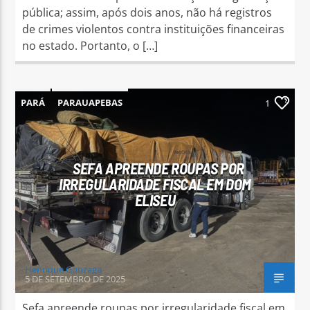
pública; assim, após dois anos, não há registros
de crimes violentos contra instituições financeiras
no estado. Portanto, o […]
PARÁ
PARAUAPEBAS
1
SEFA APREENDE ROUPAS POR
IRREGULARIDADE FISCAL EM DOM
ELISEU
Henrique Gonzaga
5 DE SETEMBRO DE 2025
Sefa apreende roupas por irregularidade fiscal em