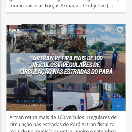
municipais e as Forças Armadas. O objetivo […]
PARÁ
1
ARTRAN RETIRA MAIS DE 100
VEÍCULOS IRREGULARES DE
CIRCULAÇÃO NAS ESTRADAS DO PARÁ
Henrique Gonzaga
28 DE OUTUBRO DE 2025
Artran retira mais de 100 veículos irregulares de
circulação nas estradas do Pará Artran fiscaliza
mais de 60 municípios entre janeiro e setembro