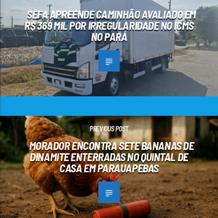
SEFA APREENDE CAMINHÃO AVALIADO EM
R$ 369 MIL POR IRREGULARIDADE NO ICMS
NO PARÁ
PREVIOUS POST
MORADOR ENCONTRA SETE BANANAS DE
DINAMITE ENTERRADAS NO QUINTAL DE
CASA EM PARAUAPEBAS