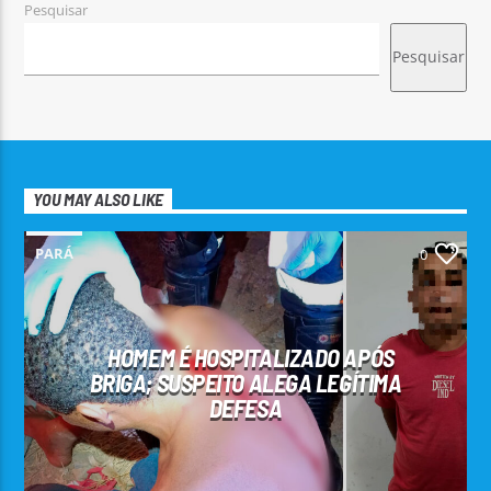
Pesquisar
Pesquisar
YOU MAY ALSO LIKE
PARÁ
0
HOMEM É HOSPITALIZADO APÓS
BRIGA; SUSPEITO ALEGA LEGÍTIMA
DEFESA