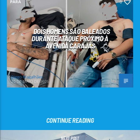
PARÁ
0
DOIS HOMENS SÃO BALEADOS
DURANTE ATAQUE PRÓXIMO À
AVENIDA CARAJÁS
Diego Magalhães
25 DE MAIO DE 2026
CONTINUE READING
NEXT POST