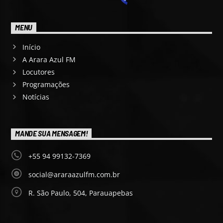
MENU
Início
A Arara Azul FM
Locutores
Programações
Notícias
MANDE SUA MENSAGEM!
+55 94 99132-7369
social@araraazulfm.com.br
R. São Paulo, 504, Parauapebas