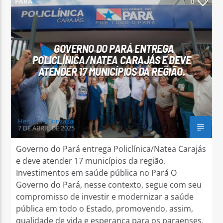
PARÁ
0
GOVERNO DO PARÁ ENTREGA
POLICLÍNICA/NATEA CARAJÁS E DEVE
Arara Azul FM
ATENDER 17 MUNICÍPIOS DA REGIÃO.
Henrique Gonzaga
7 DE ABRIL DE 2025
Governo do Pará entrega Policlínica/Natea Carajás
e deve atender 17 municípios da região.
Investimentos em saúde pública no Pará O
Governo do Pará, nesse contexto, segue com seu
compromisso de investir e modernizar a saúde
pública em todo o Estado, promovendo, assim,
qualidade de vida e esperança para os paraenses.