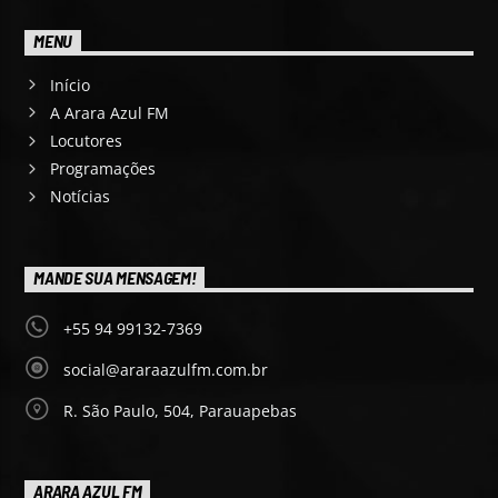
MENU
Início
A Arara Azul FM
Locutores
Programações
Notícias
MANDE SUA MENSAGEM!
+55 94 99132-7369
social@araraazulfm.com.br
R. São Paulo, 504, Parauapebas
ARARA AZUL FM