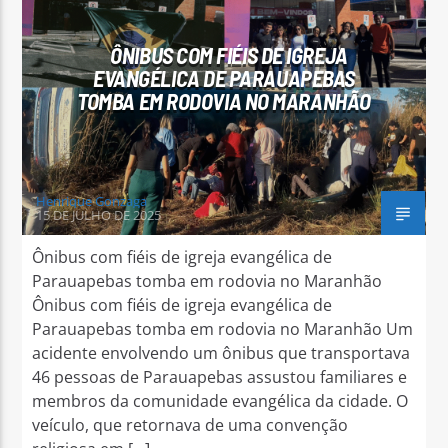
ÔNIBUS COM FIÉIS DE IGREJA
EVANGÉLICA DE PARAUAPEBAS
TOMBA EM RODOVIA NO MARANHÃO
Arara Azul FM
Henrique Gonzaga
15 DE JULHO DE 2025
Ônibus com fiéis de igreja evangélica de
Parauapebas tomba em rodovia no Maranhão
Ônibus com fiéis de igreja evangélica de
Parauapebas tomba em rodovia no Maranhão Um
acidente envolvendo um ônibus que transportava
46 pessoas de Parauapebas assustou familiares e
membros da comunidade evangélica da cidade. O
veículo, que retornava de uma convenção