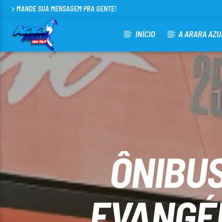
MANDE SUA MENSAGEM PRA GENTE!
INÍCIO
A ARARA AZU
CURRENT TRACK
ARARA AZUL FM 96,9
100
ÔNIBUS
EVANGÉ