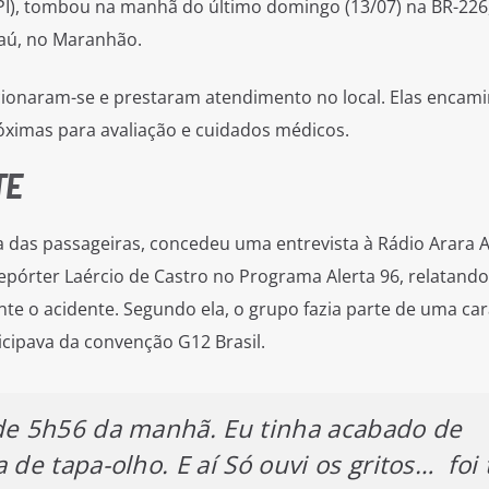
PI), tombou na manhã do último domingo (13/07) na BR-226
jaú, no Maranhão.
acionaram-se e prestaram atendimento no local. Elas enca
óximas para avaliação e cuidados médicos.
TE
a das passageiras, concedeu uma entrevista à Rádio Arara 
pórter Laércio de Castro no Programa Alerta 96, relatando
te o acidente. Segundo ela, o grupo fazia parte de uma ca
icipava da convenção G12 Brasil.
 de 5h56 da manhã. Eu tinha acabado de
 de tapa-olho. E aí Só ouvi os gritos… foi