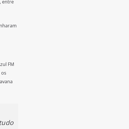
, entre
minharam
Azul FM
 os
ravana
 tudo