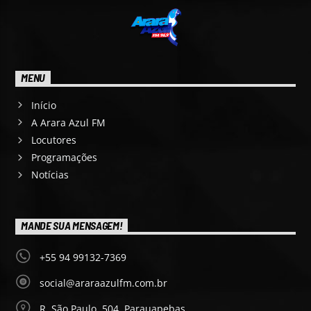
MENU
Início
A Arara Azul FM
Locutores
Programações
Notícias
MANDE SUA MENSAGEM!
+55 94 99132-7369
social@araraazulfm.com.br
R. São Paulo, 504, Parauapebas