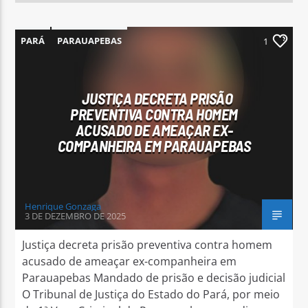
PARÁ
PARAUAPEBAS
1
JUSTIÇA DECRETA PRISÃO
PREVENTIVA CONTRA HOMEM
ACUSADO DE AMEAÇAR EX-
COMPANHEIRA EM PARAUAPEBAS
Henrique Gonzaga
3 DE DEZEMBRO DE 2025
Justiça decreta prisão preventiva contra homem
acusado de ameaçar ex-companheira em
Parauapebas Mandado de prisão e decisão judicial
O Tribunal de Justiça do Estado do Pará, por meio