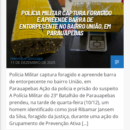
POLÍCIA MILITAR CAPTURA FORAGIDO
E APREENDE BARRA DE
ENTORPECENTE NO BAIRRO UNIÃO, EM
PARAUAPEBAS
Arara Azul FM
Henrique Gonzaga
11 DE DEZEMBRO DE 2025
Polícia Militar captura foragido e apreende barra
de entorpecente no bairro União, em
Parauapebas Ação da policia e prisão do suspeito
A Polícia Militar do 23º Batalhão de Parauapebas
prendeu, na tarde de quarta-feira (10/12), um
homem identificado como José Ribamar Jansem
da Silva, foragido da Justiça, durante uma ação do
Grupamento de Prevenção Ativa […]