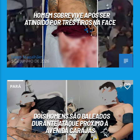
HOMEM SOBREVIVE APÓS SER
ATINGIDO POR TRÊS TIROS NA FACE
Diego Magalhães
5 DE JUNHO DE 2026
PARÁ
0
DOIS HOMENS SÃO BALEADOS
DURANTE ATAQUE PRÓXIMO À
AVENIDA CARAJÁS