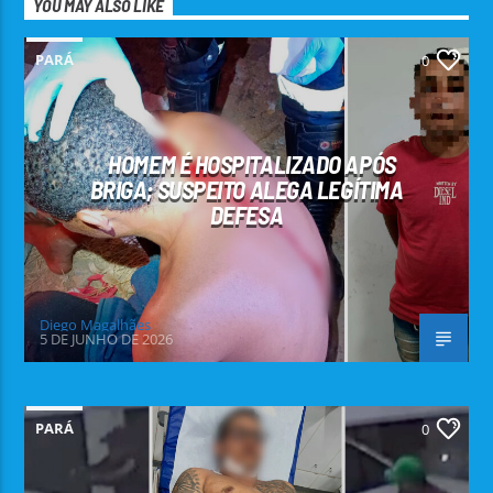
YOU MAY ALSO LIKE
PARÁ
0
HOMEM É HOSPITALIZADO APÓS
BRIGA; SUSPEITO ALEGA LEGÍTIMA
DEFESA
Diego Magalhães
5 DE JUNHO DE 2026
PARÁ
0