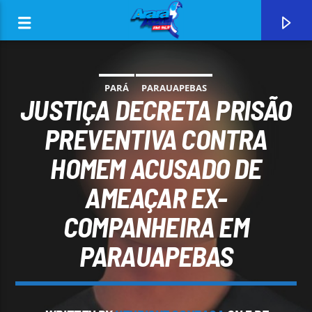
PARÁ
PARAUAPEBAS
JUSTIÇA DECRETA PRISÃO
PREVENTIVA CONTRA
HOMEM ACUSADO DE
0:00
AMEAÇAR EX-
COMPANHEIRA EM
PARAUAPEBAS
CURRENT TRACK
ARARA AZUL FM 96,9