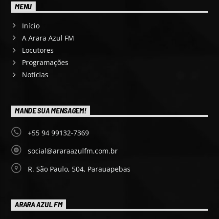
MENU
Início
A Arara Azul FM
Locutores
Programações
Notícias
MANDE SUA MENSAGEM!
+55 94 99132-7369
social@araraazulfm.com.br
R. São Paulo, 504, Parauapebas
ARARA AZUL FM