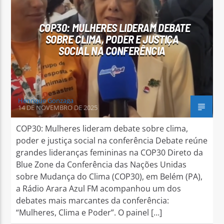
COP30: MULHERES LIDERAM DEBATE
SOBRE CLIMA, PODER E JUSTIÇA
SOCIAL NA CONFERÊNCIA
Arara Azul FM
Henrique Gonzaga
14 DE NOVEMBRO DE 2025
COP30: Mulheres lideram debate sobre clima,
poder e justiça social na conferência Debate reúne
grandes lideranças femininas na COP30 Direto da
Blue Zone da Conferência das Nações Unidas
sobre Mudança do Clima (COP30), em Belém (PA),
a Rádio Arara Azul FM acompanhou um dos
debates mais marcantes da conferência:
“Mulheres, Clima e Poder”. O painel […]