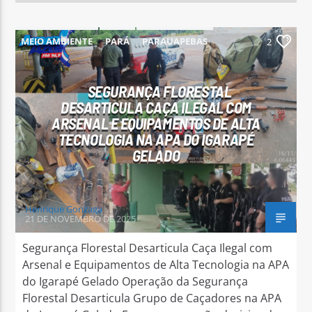
MEIO AMBIENTE
PARÁ
PARAUAPEBAS
2
SEGURANÇA FLORESTAL
DESARTICULA CAÇA ILEGAL COM
ARSENAL E EQUIPAMENTOS DE ALTA
TECNOLOGIA NA APA DO IGARAPÉ
GELADO
Henrique Gonzaga
21 DE NOVEMBRO DE 2025
Segurança Florestal Desarticula Caça Ilegal com
Arsenal e Equipamentos de Alta Tecnologia na APA
do Igarapé Gelado Operação da Segurança
Florestal Desarticula Grupo de Caçadores na APA