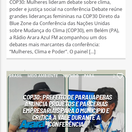
COP30: Mulheres lideram debate sobre clima,
poder e justiça social na conferência Debate reúne
grandes lideranças femininas na COP30 Direto da
Blue Zone da Conferência das Nações Unidas
sobre Mudança do Clima (COP30), em Belém (PA),
a Rádio Arara Azul FM acompanhou um dos
debates mais marcantes da conferência:
“Mulheres, Clima e Poder”. O painel […]
BRASIL
MEIO AMBIENTE
MUNDO
PARÁ
2
PARAUAPEBAS
COP30: PREFEITO DE PARAUAPEBAS
ANUNCIA PROJETOS E PARCERIAS
EMPRESARIAIS PARA O MUNICÍPIO E
CRITICA A VALE DURANTE A
CONFERÊNCIA