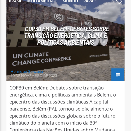
BRASIL
MEIO AMBIENTE
MUNDO
PARÁ
1
PARAUAPEBAS
COP30 EM BELÉM: DEBATES SOBRE
TRANSIÇÃO ENERGÉTICA, CLIMA E
POLÍTICAS AMBIENTAIS
Henrique Gonzaga
10 DE NOVEMBRO DE 2025
COP30 em Belém: Debates sobre transição
energética, clima e políticas ambientais Belém, o
epicentro das discussões climáticas A capital
paraense, Belém (PA), tornou-se oficialmente o
epicentro das discussões globais sobre o futuro
climático do planeta com o início da 30ª
Conferência das Nações Unidas sobre Mudança