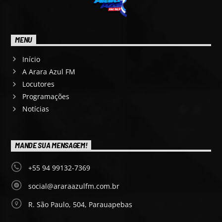
MENU
Início
A Arara Azul FM
Locutores
Programações
Notícias
MANDE SUA MENSAGEM!
+55 94 99132-7369
social@araraazulfm.com.br
R. São Paulo, 504, Parauapebas