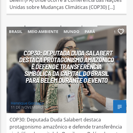
Unidas sobre Mudanças Climáticas (COP30) […]
BRASIL
MEIO AMBIENTE
MUNDO
PARÁ
1
PARAUAPEBAS
COP30: DEPUTADA DUDA SALABERT
DESTACA PROTAGONISMO AMAZÔNICO
E DEFENDE TRANSFERÊNCIA
SIMBÓLICA DA CAPITAL DO BRASIL
PARA BELÉM DURANTE O EVENTO
Henrique Gonzaga
11 DE NOVEMBRO DE 2025
COP30: Deputada Duda Salabert destaca
protagonismo amazônico e defende transferência