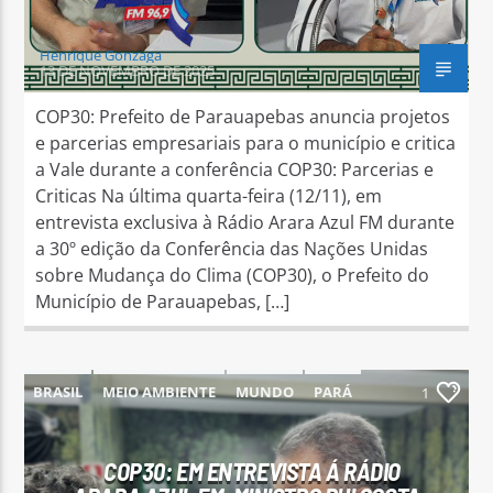
Henrique Gonzaga
13 DE NOVEMBRO DE 2025
COP30: Prefeito de Parauapebas anuncia projetos
e parcerias empresariais para o município e critica
a Vale durante a conferência COP30: Parcerias e
Criticas Na última quarta-feira (12/11), em
entrevista exclusiva à Rádio Arara Azul FM durante
a 30º edição da Conferência das Nações Unidas
sobre Mudança do Clima (COP30), o Prefeito do
Município de Parauapebas, […]
BRASIL
MEIO AMBIENTE
MUNDO
PARÁ
1
PARAUAPEBAS
COP30: EM ENTREVISTA Á RÁDIO