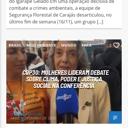
do Igarapé Gelado Em uma operação decisiva de
combate a crimes ambientais, a equipe de
Segurança Florestal de Carajás desarticulou, no
último fim de semana (16/11), um grupo […]
BRASIL
MEIO AMBIENTE
MUNDO
PARÁ
2
PARAUAPEBAS
COP30: MULHERES LIDERAM DEBATE
SOBRE CLIMA, PODER E JUSTIÇA
SOCIAL NA CONFERÊNCIA
Henrique Gonzaga
14 DE NOVEMBRO DE 2025