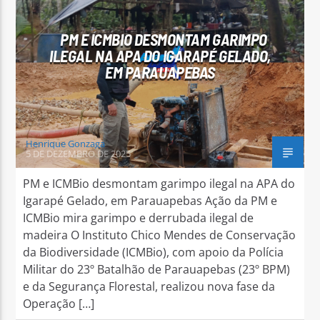
PM E ICMBIO DESMONTAM GARIMPO
ILEGAL NA APA DO IGARAPÉ GELADO,
EM PARAUAPEBAS
Arara Azul FM
Henrique Gonzaga
5 DE DEZEMBRO DE 2025
PM e ICMBio desmontam garimpo ilegal na APA do
Igarapé Gelado, em Parauapebas Ação da PM e
ICMBio mira garimpo e derrubada ilegal de
madeira O Instituto Chico Mendes de Conservação
da Biodiversidade (ICMBio), com apoio da Polícia
Militar do 23º Batalhão de Parauapebas (23º BPM)
e da Segurança Florestal, realizou nova fase da
Operação […]