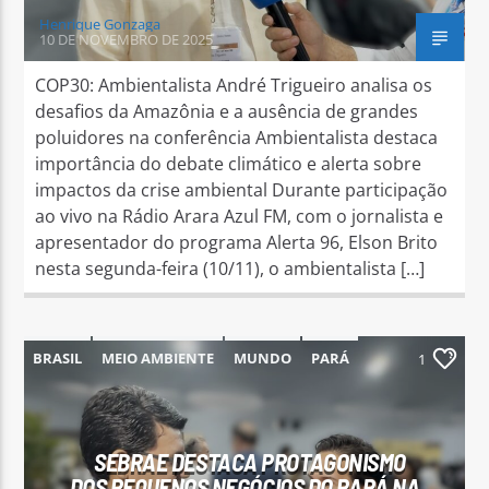
Henrique Gonzaga
10 DE NOVEMBRO DE 2025
COP30: Ambientalista André Trigueiro analisa os
desafios da Amazônia e a ausência de grandes
poluidores na conferência Ambientalista destaca
importância do debate climático e alerta sobre
impactos da crise ambiental Durante participação
ao vivo na Rádio Arara Azul FM, com o jornalista e
apresentador do programa Alerta 96, Elson Brito
nesta segunda-feira (10/11), o ambientalista […]
BRASIL
MEIO AMBIENTE
MUNDO
PARÁ
1
PARAUAPEBAS
SEBRAE DESTACA PROTAGONISMO
DOS PEQUENOS NEGÓCIOS DO PARÁ NA