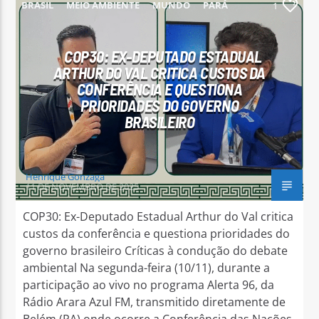
BRASIL
MEIO AMBIENTE
MUNDO
PARÁ
1
PARAUAPEBAS
COP30: EX-DEPUTADO ESTADUAL
ARTHUR DO VAL CRITICA CUSTOS DA
CONFERÊNCIA E QUESTIONA
PRIORIDADES DO GOVERNO
BRASILEIRO
Henrique Gonzaga
11 DE NOVEMBRO DE 2025
COP30: Ex-Deputado Estadual Arthur do Val critica
custos da conferência e questiona prioridades do
governo brasileiro Críticas à condução do debate
ambiental Na segunda-feira (10/11), durante a
participação ao vivo no programa Alerta 96, da
Rádio Arara Azul FM, transmitido diretamente de
Belém (PA) onde ocorre a Conferência das Nações