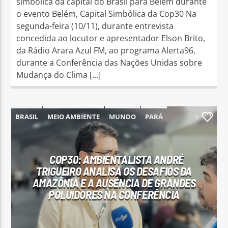
simbólica da capital do Brasil para Belém durante
o evento Belém, Capital Simbólica da Cop30 Na
segunda-feira (10/11), durante entrevista
concedida ao locutor e apresentador Elson Brito,
da Rádio Arara Azul FM, ao programa Alerta96,
durante a Conferência das Nações Unidas sobre
Mudança do Clima […]
BRASIL
MEIO AMBIENTE
MUNDO
PARÁ
1
PARAUAPEBAS
COP30: AMBIENTALISTA ANDRÉ
TRIGUEIRO ANALISA OS DESAFIOS DA
AMAZÔNIA E A AUSÊNCIA DE GRANDES
POLUIDORES NA CONFERÊNCIA