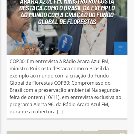
ARARA AZUL FM, MINISTRO RUI COSTA
DESTACA COMO O BRASIL DÁ EXEMPLO
AO MUNDO COM A CRIAÇÃO DO FUNDO
GLOBAL DE FLORESTAS
Henrique Gonzaga
11 DE NOVEMBRO DE 2025
COP30: Em entrevista á Rádio Arara Azul FM,
ministro Rui Costa destaca como o Brasil dá
exemplo ao mundo com a criação do Fundo
Global de Florestas COP30: Compromisso do
Brasil com a preservação ambiental Na segunda-
feira de ontem (10/11), em entrevista exclusiva ao
programa Alerta 96, da Rádio Arara Azul FM,
durante a cobertura […]