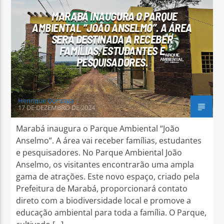
MARABÁ INAUGURA O PARQUE
AMBIENTAL “JOÃO ANSELMO”. A ÁREA
SERÁ DESTINADA A RECEBER
FAMÍLIAS, ESTUDANTES E
PESQUISADORES.
Arara Azul FM
Henrique Gonzaga
17 DE DEZEMBRO DE 2024
Marabá inaugura o Parque Ambiental “João
Anselmo”. A área vai receber famílias, estudantes
e pesquisadores. No Parque Ambiental João
Anselmo, os visitantes encontrarão uma ampla
gama de atrações. Este novo espaço, criado pela
Prefeitura de Marabá, proporcionará contato
direto com a biodiversidade local e promove a
educação ambiental para toda a família. O Parque,