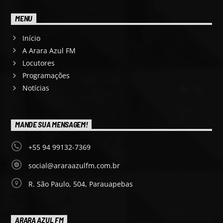
MENU
Início
A Arara Azul FM
Locutores
Programações
Notícias
MANDE SUA MENSAGEM!
+55 94 99132-7369
social@araraazulfm.com.br
R. São Paulo, 504, Parauapebas
ARARA AZUL FM