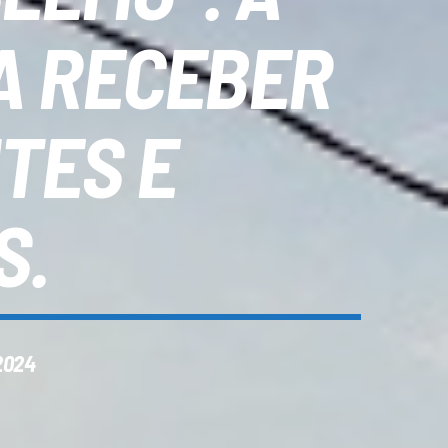
A RECEBER
TES E
S.
2024