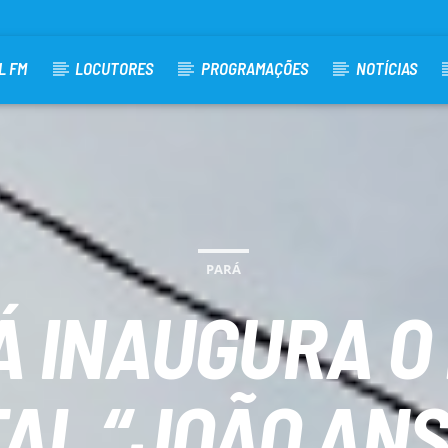
L FM
LOCUTORES
PROGRAMAÇÕES
NOTÍCIAS
PARÁ
 INAUGURA O
AL “JOÃO ANS