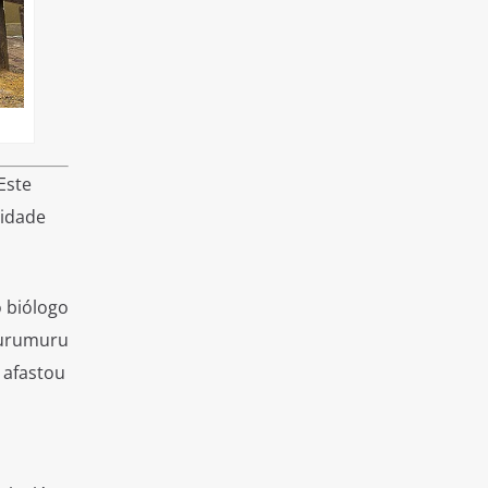
Este
sidade
o biólogo
Murumuru
 afastou