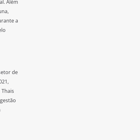
al. Além
una,
urante a
elo
setor de
021,
 Thais
 gestão
m