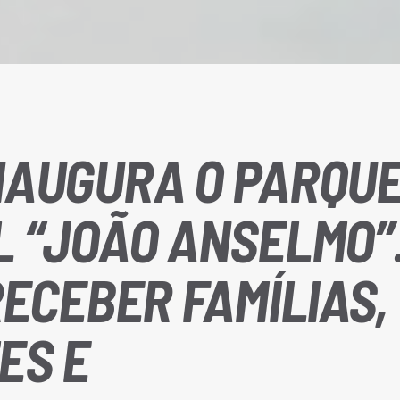
NAUGURA O PARQU
 “JOÃO ANSELMO”.
RECEBER FAMÍLIAS,
ES E