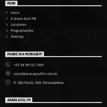
MENU
Início
A Arara Azul FM
Locutores
Programações
Notícias
MANDE SUA MENSAGEM!
+55 94 99132-7369
social@araraazulfm.com.br
R. São Paulo, 504, Parauapebas
ARARA AZUL FM