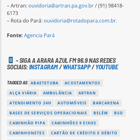
– Artran:
ouvidoria@artran.pa.gov.br
/ (91) 98418-
6173
– Rota do Pará:
ouvidoria@rotadopara.com.br
.
Fonte:
Agencia Pará
– SIGA A ARARA AZUL FM 96.9 NAS REDES
SOCIAIS:
INSTAGRAM
/
WHATSAPP
/
YOUTUBE
TAGGED AS
ABAETETUBA
ACOSTAMENTOS
ALÇA VIÁRIA
AMBULÂNCIA
ARTRAN
ATENDIMENTO 24H
AUTOMÓVEIS
BARCARENA
BASES DE SERVIÇOS OPERACIONAIS
BELÉM
BSO
CAMINHÃO PIPA
CAMINHÕES 9 EIXOS
CAMINHONETES
CARTÃO DE CRÉDITO E DÉBITO