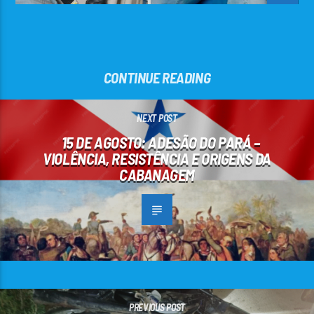
CONTINUE READING
NEXT POST
15 DE AGOSTO: ADESÃO DO PARÁ –
VIOLÊNCIA, RESISTÊNCIA E ORIGENS DA
CABANAGEM
PREVIOUS POST