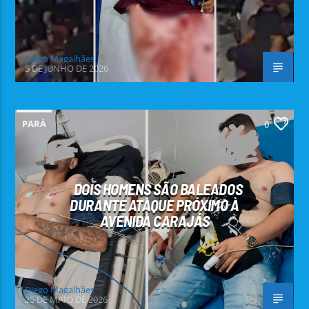
Diego Magalhães
5 DE JUNHO DE 2026
PARÁ
0
DOIS HOMENS SÃO BALEADOS
DURANTE ATAQUE PRÓXIMO À
AVENIDA CARAJÁS
Diego Magalhães
25 DE MAIO DE 2026