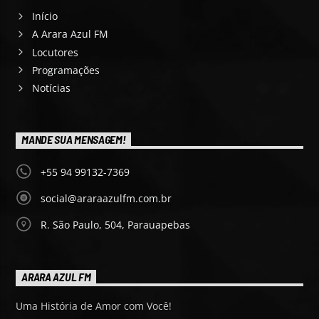
Início
A Arara Azul FM
Locutores
Programações
Notícias
MANDE SUA MENSAGEM!
+55 94 99132-7369
social@araraazulfm.com.br
R. São Paulo, 504, Parauapebas
ARARA AZUL FM
Uma História de Amor com Você!