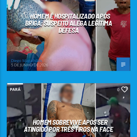
HOMEM É HOSPITALIZADO APÓS
BRIGA; SUSPEITO ALEGA LEGÍTIMA
DEFESA
Diego Magalhães
5 DE JUNHO DE 2026
PARÁ
0
HOMEM SOBREVIVE APÓS SER
ATINGIDO POR TRÊS TIROS NA FACE