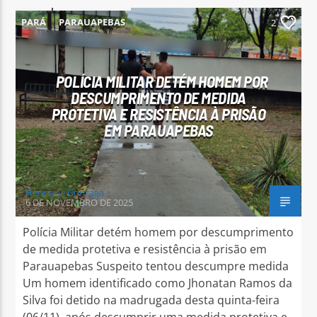
PARÁ
PARAUAPEBAS
2
POLÍCIA MILITAR DETÉM HOMEM POR
DESCUMPRIMENTO DE MEDIDA
PROTETIVA E RESISTÊNCIA À PRISÃO
EM PARAUAPEBAS
Henrique Gonzaga
6 DE NOVEMBRO DE 2025
Polícia Militar detém homem por descumprimento
de medida protetiva e resistência à prisão em
Parauapebas Suspeito tentou descumpre medida
Um homem identificado como Jhonatan Ramos da
Silva foi detido na madrugada desta quinta-feira
(06/11), após descumprir uma medida protetiva e