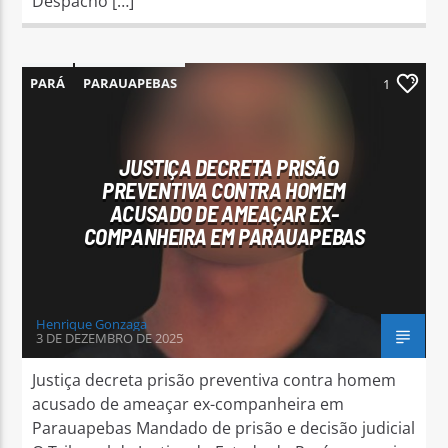
Despacho […]
PARÁ
PARAUAPEBAS
1
JUSTIÇA DECRETA PRISÃO
PREVENTIVA CONTRA HOMEM
ACUSADO DE AMEAÇAR EX-
COMPANHEIRA EM PARAUAPEBAS
Henrique Gonzaga
3 DE DEZEMBRO DE 2025
Justiça decreta prisão preventiva contra homem
acusado de ameaçar ex-companheira em
Parauapebas Mandado de prisão e decisão judicial