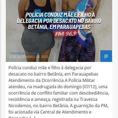
POLÍCIA CONDUZ MÃE E FILHO À
DELEGACIA POR DESACATO NO BAIRRO
BETÂNIA, EM PARAUAPEBAS
Arara Azul FM
Henrique Gonzaga
9 DE DEZEMBRO DE 2025
Polícia conduz mãe e filho à delegacia por
desacato no bairro Betânia, em Parauapebas
Atendimento da Ocorrência A Polícia Militar
atendeu, na madrugada do domingo (07/12), uma
ocorrência de conflito familiar com desobediência,
resistência e ameaça, registrada na Travessa
Nicodemos, no bairro Betânia. A guarnição da PM,
foi acionada via Central de Atendimento e