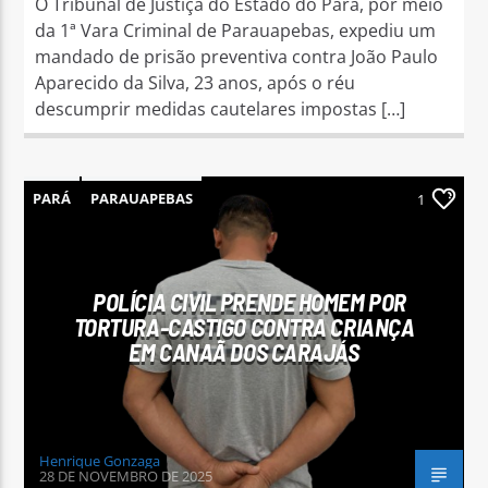
O Tribunal de Justiça do Estado do Pará, por meio
da 1ª Vara Criminal de Parauapebas, expediu um
mandado de prisão preventiva contra João Paulo
Aparecido da Silva, 23 anos, após o réu
descumprir medidas cautelares impostas […]
PARÁ
PARAUAPEBAS
1
POLÍCIA CIVIL PRENDE HOMEM POR
TORTURA-CASTIGO CONTRA CRIANÇA
EM CANAÃ DOS CARAJÁS
Henrique Gonzaga
28 DE NOVEMBRO DE 2025