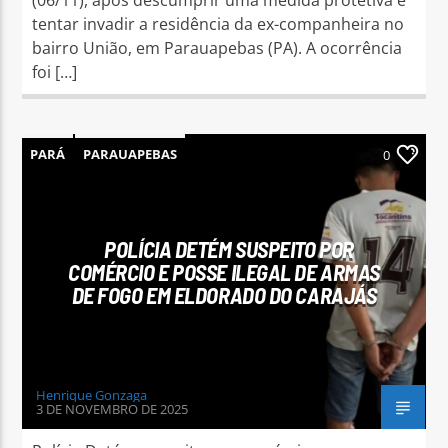
tentar invadir a residência da ex-companheira no
bairro União, em Parauapebas (PA). A ocorrência
foi […]
PARÁ
PARAUAPEBAS
0
POLÍCIA DETÉM SUSPEITO POR
COMÉRCIO E POSSE ILEGAL DE ARMAS
DE FOGO EM ELDORADO DO CARAJÁS
Henrique Gonzaga
3 DE NOVEMBRO DE 2025