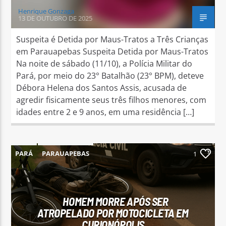
Henrique Gonzaga
13 DE OUTUBRO DE 2025
Suspeita é Detida por Maus-Tratos a Três Crianças
em Parauapebas Suspeita Detida por Maus-Tratos
Na noite de sábado (11/10), a Polícia Militar do
Pará, por meio do 23° Batalhão (23° BPM), deteve
Débora Helena dos Santos Assis, acusada de
agredir fisicamente seus três filhos menores, com
idades entre 2 e 9 anos, em uma residência […]
PARÁ
PARAUAPEBAS
1
HOMEM MORRE APÓS SER
ATROPELADO POR MOTOCICLETA EM
CURIONÓPOLIS