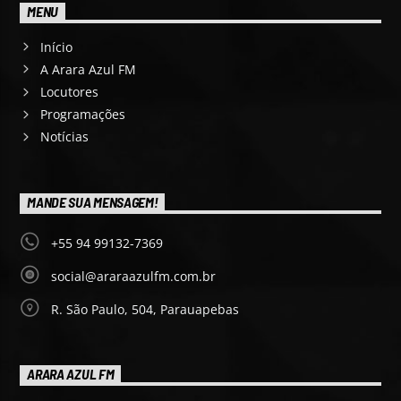
MENU
Início
A Arara Azul FM
Locutores
Programações
Notícias
MANDE SUA MENSAGEM!
+55 94 99132-7369
social@araraazulfm.com.br
R. São Paulo, 504, Parauapebas
ARARA AZUL FM