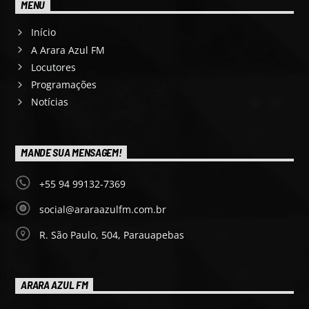
MENU
Início
A Arara Azul FM
Locutores
Programações
Notícias
MANDE SUA MENSAGEM!
+55 94 99132-7369
social@araraazulfm.com.br
R. São Paulo, 504, Parauapebas
ARARA AZUL FM