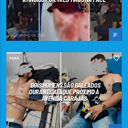
Diego Magalhães
5 DE JUNHO DE 2026
PARÁ
0
DOIS HOMENS SÃO BALEADOS
DURANTE ATAQUE PRÓXIMO À
AVENIDA CARAJÁS
Diego Magalhães