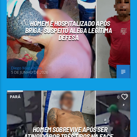
HOMEM É HOSPITALIZADO APÓS
BRIGA; SUSPEITO ALEGA LEGÍTIMA
DEFESA
Diego Magalhães
5 DE JUNHO DE 2026
PARÁ
0
HOMEM SOBREVIVE APÓS SER
ATINGIDO POR TRÊS TIROS NA FACE