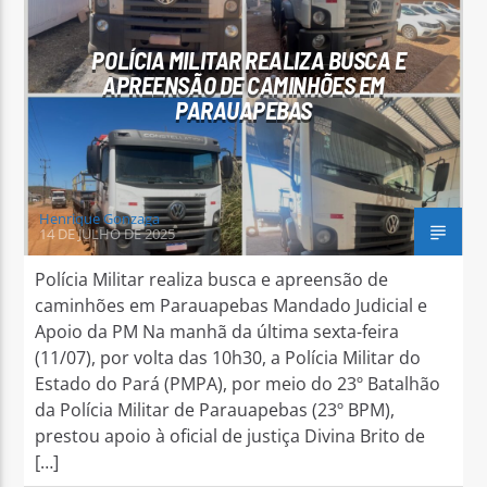
POLÍCIA MILITAR REALIZA BUSCA E
APREENSÃO DE CAMINHÕES EM
PARAUAPEBAS
Arara Azul FM
Henrique Gonzaga
14 DE JULHO DE 2025
Polícia Militar realiza busca e apreensão de
caminhões em Parauapebas Mandado Judicial e
Apoio da PM Na manhã da última sexta-feira
(11/07), por volta das 10h30, a Polícia Militar do
Estado do Pará (PMPA), por meio do 23º Batalhão
da Polícia Militar de Parauapebas (23º BPM),
prestou apoio à oficial de justiça Divina Brito de
[…]