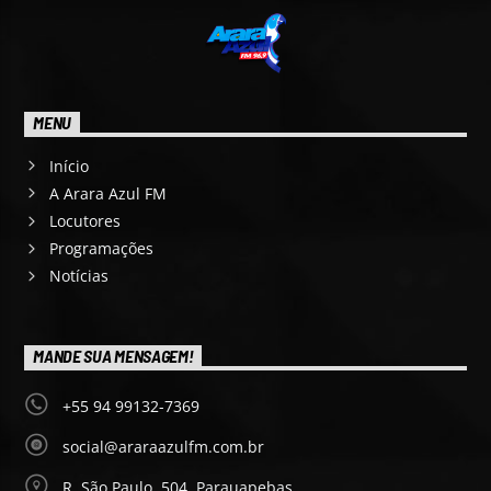
MENU
Início
A Arara Azul FM
Locutores
Programações
Notícias
MANDE SUA MENSAGEM!
+55 94 99132-7369
social@araraazulfm.com.br
R. São Paulo, 504, Parauapebas