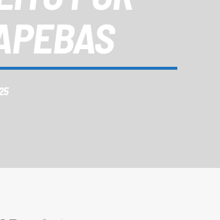
UAPEBAS
25