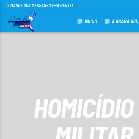
MANDE SUA MENSAGEM PRA GENTE!
INÍCIO
A ARARA AZU
CURRENT TRACK
ARARA AZUL FM 96,9
100
HOMICÍDIO
MILITAR