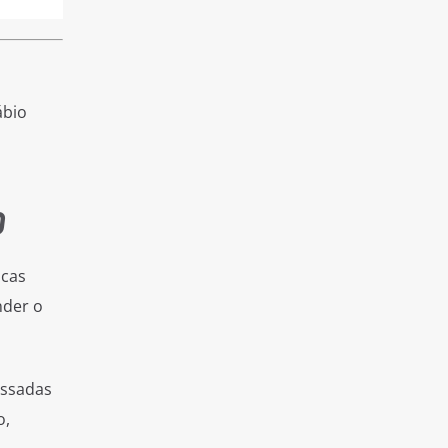
ábio
O
ucas
nder o
assadas
o,