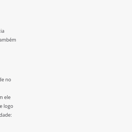
ia
 também
de no
m ele
e logo
idade: