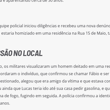
a e aparentando cerca de 30 anos.
uipe policial iniciou diligências e recebeu uma nova denúnc
 estaria homiziado em uma residência na Rua 15 de Maio,
SÃO NO LOCAL
o, os militares visualizaram um homem deitado em uma re
abordaram o indivíduo, que confirmou se chamar Fábio e ser
stionado, alegou que era amigo da vítima e que estava co
ainda que Lucas teria ido até sua casa pedir gasolina, e qu
a de fogo, fugindo em seguida. A polícia confirmou a ident
 anos.