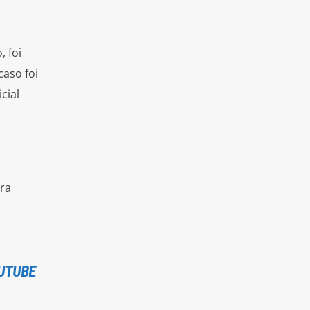
 foi
caso foi
cial
ara
UTUBE