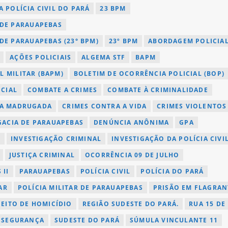
 POLÍCIA CIVIL DO PARÁ
23 BPM
 DE PARAUAPEBAS
 DE PARAUAPEBAS (23° BPM)
23º BPM
ABORDAGEM POLICIA
AÇÕES POLICIAIS
ALGEMA STF
BAPM
L MILITAR (BAPM)
BOLETIM DE OCORRÊNCIA POLICIAL (BOP)
ICIAL
COMBATE A CRIMES
COMBATE À CRIMINALIDADE
NA MADRUGADA
CRIMES CONTRA A VIDA
CRIMES VIOLENTOS
GACIA DE PARAUAPEBAS
DENÚNCIA ANÔNIMA
GPA
O
INVESTIGAÇÃO CRIMINAL
INVESTIGAÇÃO DA POLÍCIA CIVI
JUSTIÇA CRIMINAL
OCORRÊNCIA 09 DE JULHO
 II
PARAUAPEBAS
POLÍCIA CIVIL
POLÍCIA DO PARÁ
AR
POLÍCIA MILITAR DE PARAUAPEBAS
PRISÃO EM FLAGRAN
PEITO DE HOMICÍDIO
REGIÃO SUDESTE DO PARÁ.
RUA 15 DE
E SEGURANÇA
SUDESTE DO PARÁ
SÚMULA VINCULANTE 11