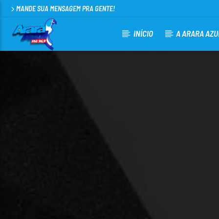
MANDE SUA MENSAGEM PRA GENTE!
INÍCIO
A ARARA AZU
CURRENT TRACK
ARARA AZUL FM 96,9
100