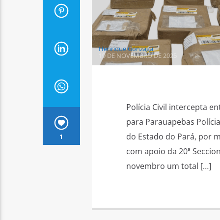
Henrique Gonzaga
19 DE NOVEMBRO DE 2025
Polícia Civil intercepta 
para Parauapebas Polícia
do Estado do Pará, por m
1
com apoio da 20ª Seccio
novembro um total […]