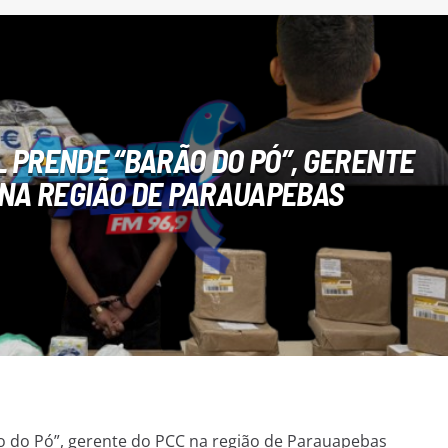
IL PRENDE “BARÃO DO PÓ”, GERENTE
 NA REGIÃO DE PARAUAPEBAS
rão do Pó”, gerente do PCC na região de Parauapebas