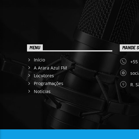
MENU
MANDE S
Início
+55
A Arara Azul FM
soc
Locutores
Programações
R. S
Notícias