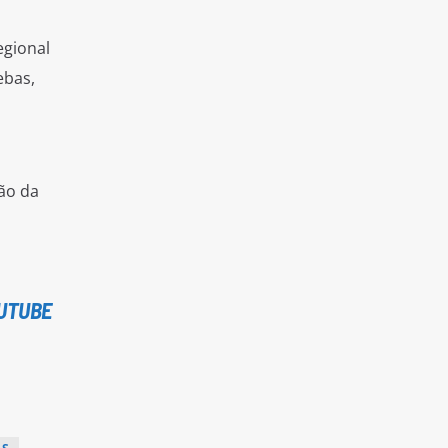
egional
ebas,
ão da
UTUBE