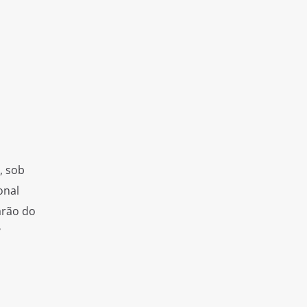
, sob
onal
arão do
º