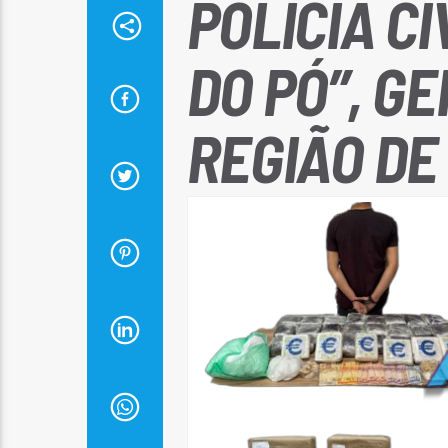
POLÍCIA C
DO PÓ”, G
REGIÃO D