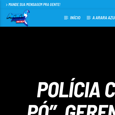
MANDE SUA MENSAGEM PRA GENTE!
INÍCIO
A ARARA AZU
CURRENT TRACK
ARARA AZUL FM 96,9
100
POLÍCIA 
PÓ”, GERE