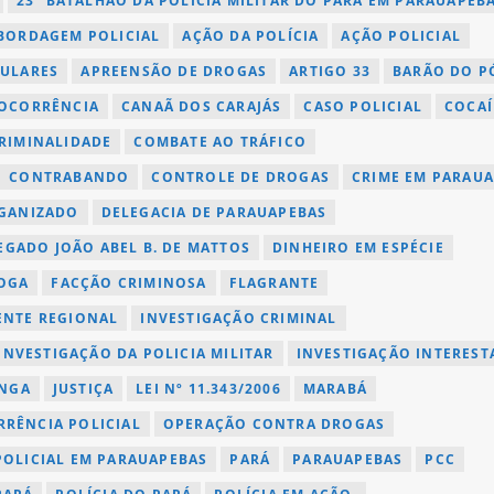
23º BATALHÃO DA POLÍCIA MILITAR DO PARÁ EM PARAUAPEB
BORDAGEM POLICIAL
AÇÃO DA POLÍCIA
AÇÃO POLICIAL
LULARES
APREENSÃO DE DROGAS
ARTIGO 33
BARÃO DO P
 OCORRÊNCIA
CANAÃ DOS CARAJÁS
CASO POLICIAL
COCA
RIMINALIDADE
COMBATE AO TRÁFICO
CONTRABANDO
CONTROLE DE DROGAS
CRIME EM PARAU
GANIZADO
DELEGACIA DE PARAUAPEBAS
EGADO JOÃO ABEL B. DE MATTOS
DINHEIRO EM ESPÉCIE
OGA
FACÇÃO CRIMINOSA
FLAGRANTE
ENTE REGIONAL
INVESTIGAÇÃO CRIMINAL
INVESTIGAÇÃO DA POLICIA MILITAR
INVESTIGAÇÃO INTEREST
ANGA
JUSTIÇA
LEI Nº 11.343/2006
MARABÁ
RÊNCIA POLICIAL
OPERAÇÃO CONTRA DROGAS
OLICIAL EM PARAUAPEBAS
PARÁ
PARAUAPEBAS
PCC