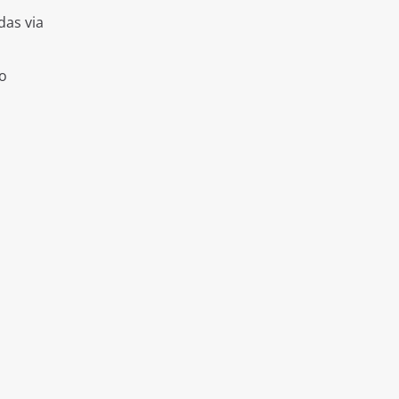
das via
o