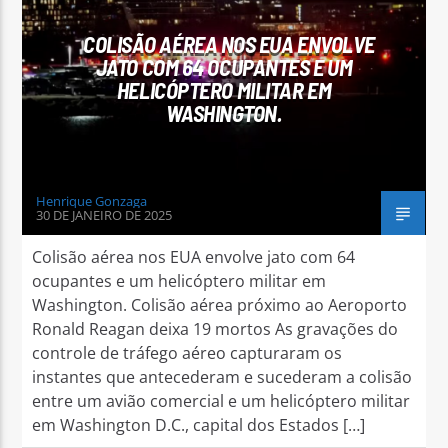
COLISÃO AÉREA NOS EUA ENVOLVE
JATO COM 64 OCUPANTES E UM
HELICÓPTERO MILITAR EM
WASHINGTON.
Arara Azul FM
Henrique Gonzaga
30 DE JANEIRO DE 2025
Colisão aérea nos EUA envolve jato com 64
ocupantes e um helicóptero militar em
Washington. Colisão aérea próximo ao Aeroporto
Ronald Reagan deixa 19 mortos As gravações do
controle de tráfego aéreo capturaram os
instantes que antecederam e sucederam a colisão
entre um avião comercial e um helicóptero militar
em Washington D.C., capital dos Estados […]