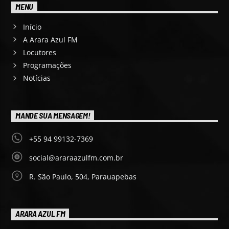
MENU
Início
A Arara Azul FM
Locutores
Programações
Notícias
MANDE SUA MENSAGEM!
+55 94 99132-7369
social@araraazulfm.com.br
R. São Paulo, 504, Parauapebas
ARARA AZUL FM