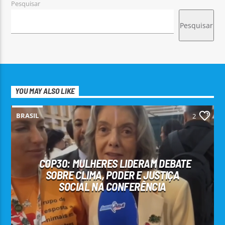
Pesquisar
Pesquisar
YOU MAY ALSO LIKE
BRASIL
2
COP30: MULHERES LIDERAM DEBATE
SOBRE CLIMA, PODER E JUSTIÇA
SOCIAL NA CONFERÊNCIA