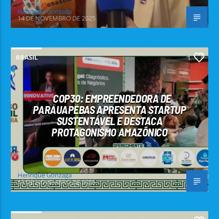
Henrique Gonzaga
14 DE NOVEMBRO DE 2025
BRASIL
1
COP30: EMPREENDEDORA DE
PARAUAPEBAS APRESENTA STARTUP
SUSTENTÁVEL E DESTACA
PROTAGONISMO AMAZÔNICO
Henrique Gonzaga
13 DE NOVEMBRO DE 2025