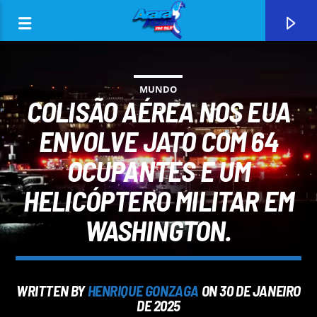
MUNDO
COLISÃO AÉREA NOS EUA
ENVOLVE JATO COM 64
OCUPANTES E UM
0:00
HELICÓPTERO MILITAR EM
WASHINGTON.
CURRENT TRACK
WRITTEN BY
HENRIQUE GONZAGA
ON 30 DE JANEIRO
ARARA AZUL FM 96,9
DE 2025