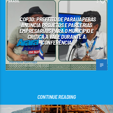
BRASIL
2
COP30: PREFEITO DE PARAUAPEBAS
ANUNCIA PROJETOS E PARCERIAS
EMPRESARIAIS PARA O MUNICÍPIO E
CRITICA A VALE DURANTE A
CONFERÊNCIA
Henrique Gonzaga
13 DE NOVEMBRO DE 2025
CONTINUE READING