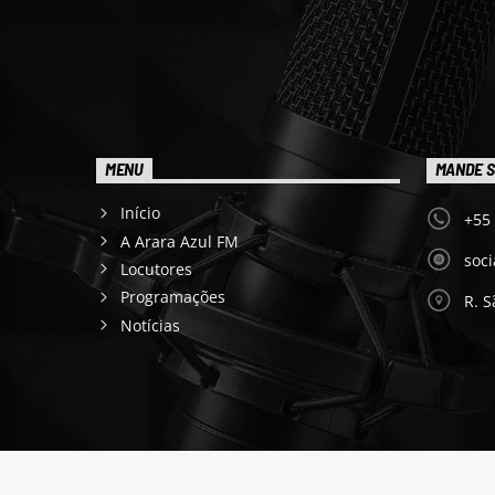
MENU
MANDE S
Início
+55
A Arara Azul FM
soc
Locutores
Programações
R. S
Notícias