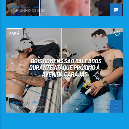
Diego Magalhães
5 DE JUNHO DE 2026
PARÁ
0
DOIS HOMENS SÃO BALEADOS
DURANTE ATAQUE PRÓXIMO À
AVENIDA CARAJÁS
Diego Magalhães
25 DE MAIO DE 2026