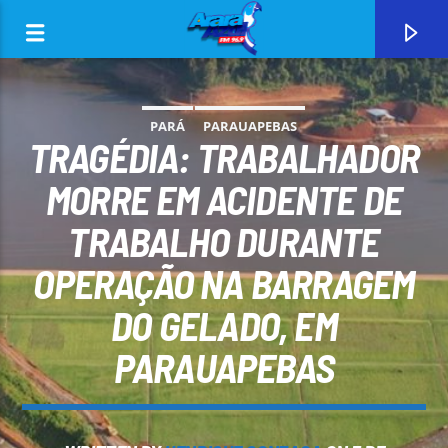
PARÁ
PARAUAPEBAS
TRAGÉDIA: TRABALHADOR
MORRE EM ACIDENTE DE
TRABALHO DURANTE
0:00
OPERAÇÃO NA BARRAGEM
DO GELADO, EM
PARAUAPEBAS
CURRENT TRACK
ARARA AZUL FM 96,9