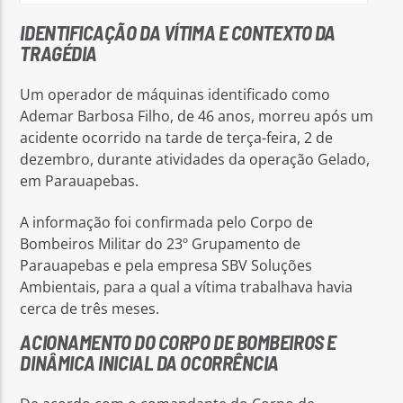
DURANTE
OPERAÇÃO
IDENTIFICAÇÃO DA VÍTIMA E CONTEXTO DA
NA
TRAGÉDIA
BARRAGEM
Um operador de máquinas identificado como
DO
Ademar Barbosa Filho, de 46 anos, morreu após um
GELADO,
acidente ocorrido na tarde de terça-feira, 2 de
EM
dezembro, durante atividades da operação Gelado,
em Parauapebas.
PARAUAPEBAS
A informação foi confirmada pelo Corpo de
Bombeiros Militar do 23º Grupamento de
Parauapebas e pela empresa SBV Soluções
Ambientais, para a qual a vítima trabalhava havia
cerca de três meses.
ACIONAMENTO DO CORPO DE BOMBEIROS E
DINÂMICA INICIAL DA OCORRÊNCIA