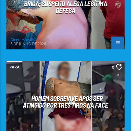
BRIGA; SUSPEITO ALEGA LEGÍTIMA
DEFESA
Diego Magalhães
5 DE JUNHO DE 2026
PARÁ
0
HOMEM SOBREVIVE APÓS SER
ATINGIDO POR TRÊS TIROS NA FACE