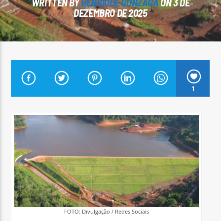
WRITTEN BY
HENRIQUE GONZAGA
ON 3 DE
DEZEMBRO DE 2025
Arara Azul FM
1
TRAGÉDIA:
TRABALHADOR
MORRE
EM
ACIDENTE
DE
TRABALHO
FOTO: Divulgação / Redes Sociais