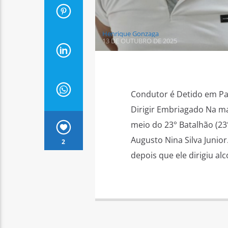
Henrique Gonzaga
13 DE OUTUBRO DE 2025
Condutor é Detido em Pa
Dirigir Embriagado Na mad
meio do 23° Batalhão (2
Augusto Nina Silva Junior
2
depois que ele dirigiu alc