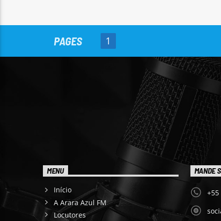
PAGES
1
MENU
MANDE S
Início
+55
A Arara Azul FM
soc
Locutores