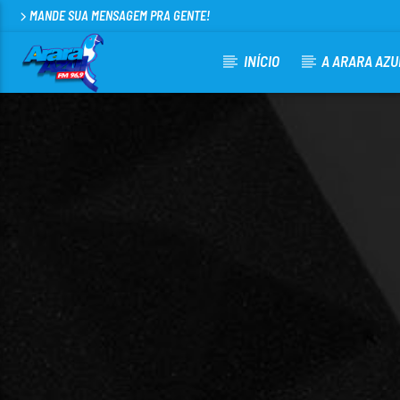
MANDE SUA MENSAGEM PRA GENTE!
INÍCIO
A ARARA AZU
CURRENT TRACK
ARARA AZUL FM 96,9
100