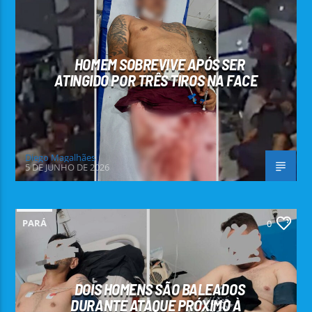
HOMEM SOBREVIVE APÓS SER
ATINGIDO POR TRÊS TIROS NA FACE
Diego Magalhães
5 DE JUNHO DE 2026
PARÁ
0
DOIS HOMENS SÃO BALEADOS
DURANTE ATAQUE PRÓXIMO À