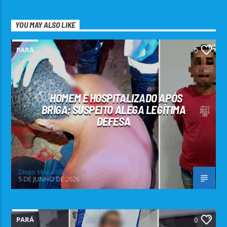
YOU MAY ALSO LIKE
PARÁ
0
HOMEM É HOSPITALIZADO APÓS
BRIGA; SUSPEITO ALEGA LEGÍTIMA
DEFESA
Diego Magalhães
5 DE JUNHO DE 2026
PARÁ
0