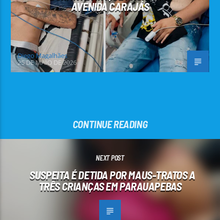
AVENIDA CARAJÁS
Diego Magalhães
25 DE MAIO DE 2026
CONTINUE READING
NEXT POST
SUSPEITA É DETIDA POR MAUS-TRATOS A
TRÊS CRIANÇAS EM PARAUAPEBAS