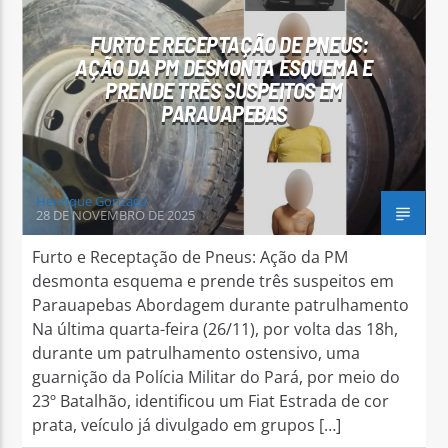
FURTO E RECEPTAÇÃO DE PNEUS:
AÇÃO DA PM DESMONTA ESQUEMA E
PRENDE TRÊS SUSPEITOS EM
PARAUAPEBAS
Arara Azul FM
Henrique Gonzaga
28 DE NOVEMBRO DE 2025
Furto e Receptação de Pneus: Ação da PM
desmonta esquema e prende três suspeitos em
Parauapebas Abordagem durante patrulhamento
Na última quarta-feira (26/11), por volta das 18h,
durante um patrulhamento ostensivo, uma
guarnição da Polícia Militar do Pará, por meio do
23º Batalhão, identificou um Fiat Estrada de cor
prata, veículo já divulgado em grupos […]