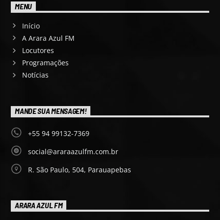
MENU
Início
A Arara Azul FM
Locutores
Programações
Notícias
MANDE SUA MENSAGEM!
+55 94 99132-7369
social@araraazulfm.com.br
R. São Paulo, 504, Parauapebas
ARARA AZUL FM