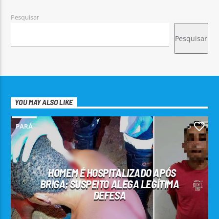
Pesquisar
Pesquisar
YOU MAY ALSO LIKE
PARÁ
0
HOMEM É HOSPITALIZADO APÓS
BRIGA; SUSPEITO ALEGA LEGÍTIMA
DEFESA