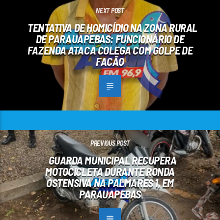
NEXT POST
TENTATIVA DE HOMICÍDIO NA ZONA RURAL
DE PARAUAPEBAS: FUNCIONÁRIO DE
FAZENDA ATACA COLEGA COM GOLPE DE
FACÃO
PREVIOUS POST
GUARDA MUNICIPAL RECUPERA
MOTOCICLETA DURANTE RONDA
OSTENSIVA NA PALMARES 1, EM
PARAUAPEBAS