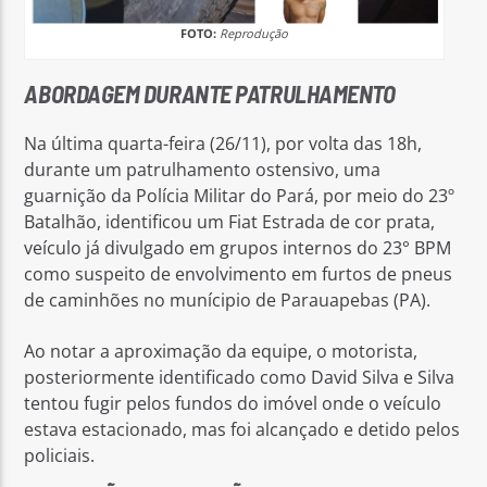
ESQUEMA
FOTO:
Reprodução
E
PRENDE
ABORDAGEM DURANTE PATRULHAMENTO
TRÊS
Na última quarta-feira (26/11), por volta das 18h,
SUSPEITOS
durante um patrulhamento ostensivo, uma
EM
guarnição da Polícia Militar do Pará, por meio do 23º
PARAUAPEBAS
Batalhão, identificou um Fiat Estrada de cor prata,
veículo já divulgado em grupos internos do 23° BPM
como suspeito de envolvimento em furtos de pneus
de caminhões no munícipio de Parauapebas (PA).
Ao notar a aproximação da equipe, o motorista,
posteriormente identificado como David Silva e Silva
tentou fugir pelos fundos do imóvel onde o veículo
estava estacionado, mas foi alcançado e detido pelos
policiais.