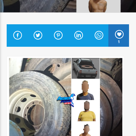
Arara Azul FM
1
FURTO
E
RECEPTAÇÃO
DE
PNEUS:
AÇÃO
DA
PM
DESMONTA