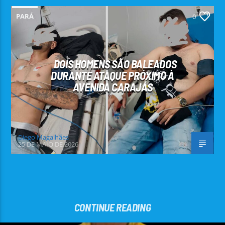
PARÁ
0
DOIS HOMENS SÃO BALEADOS
DURANTE ATAQUE PRÓXIMO À
AVENIDA CARAJÁS
Diego Magalhães
25 DE MAIO DE 2026
CONTINUE READING