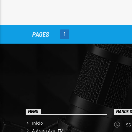
PAGES
1
MENU
MANDE S
Início
+55
A Arara Azul FM