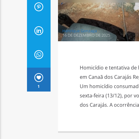
Henrique Gonzaga
16 DE DEZEMBRO DE 2025
Homicídio e tentativa de
em Canaã dos Carajás Reg
Um homicídio consumado 
1
sexta-feira (13/12), por 
dos Carajás. A ocorrência