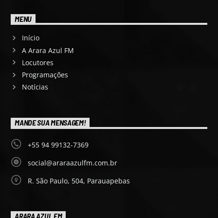
MENU
Início
A Arara Azul FM
Locutores
Programações
Notícias
MANDE SUA MENSAGEM!
+55 94 99132-7369
social@araraazulfm.com.br
R. São Paulo, 504, Parauapebas
ARARA AZUL FM