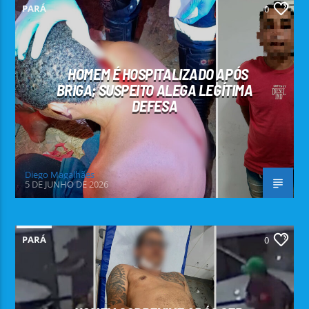
PARÁ
0
HOMEM É HOSPITALIZADO APÓS
BRIGA; SUSPEITO ALEGA LEGÍTIMA
DEFESA
Diego Magalhães
5 DE JUNHO DE 2026
PARÁ
0