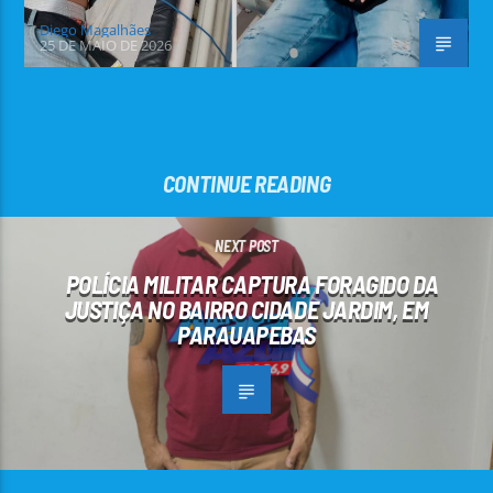
Diego Magalhães
25 DE MAIO DE 2026
CONTINUE READING
NEXT POST
POLÍCIA MILITAR CAPTURA FORAGIDO DA
JUSTIÇA NO BAIRRO CIDADE JARDIM, EM
PARAUAPEBAS