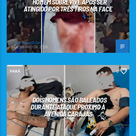
HOMEM SOBREVIVE APÓS SER
ATINGIDO POR TRÊS TIROS NA FACE
Diego Magalhães
5 DE JUNHO DE 2026
PARÁ
0
DOIS HOMENS SÃO BALEADOS
DURANTE ATAQUE PRÓXIMO À
AVENIDA CARAJÁS