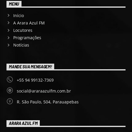
MENU
Início
A Arara Azul FM
Locutores
Programações
Notícias
MANDE SUA MENSAGEM!
+55 94 99132-7369
social@araraazulfm.com.br
R. São Paulo, 504, Parauapebas
ARARA AZUL FM