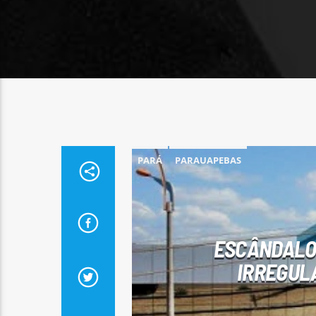
PARÁ
PARAUAPEBAS
ESCÂNDALO 
IRREGUL