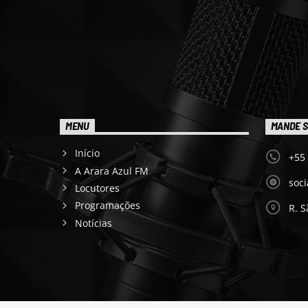
MENU
MANDE S
Início
+55
A Arara Azul FM
soc
Locutores
Programações
R. S
Notícias