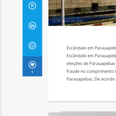
Henrique Gonzaga
22 DE MAIO DE 2025
Escândalo em Parauapebas
Escândalo em Parauapeba
eleições de Parauapebas O
fraude no cumprimento d
1
Parauapebas. De acordo c