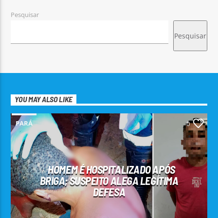
Pesquisar
Pesquisar
YOU MAY ALSO LIKE
PARÁ
0
HOMEM É HOSPITALIZADO APÓS
BRIGA; SUSPEITO ALEGA LEGÍTIMA
DEFESA