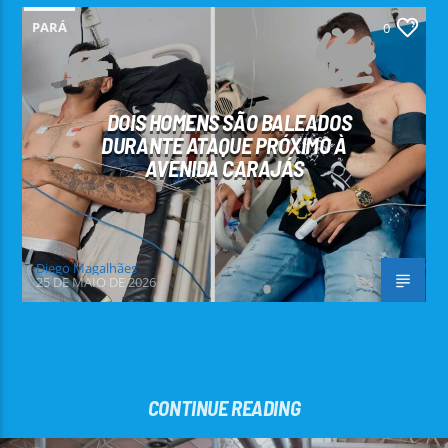
PARÁ
0
DOIS HOMENS SÃO BALEADOS
DURANTE ATAQUE PRÓXIMO À
AVENIDA CARAJÁS
Diego Magalhães
25 DE MAIO DE 2026
CONTINUE READING