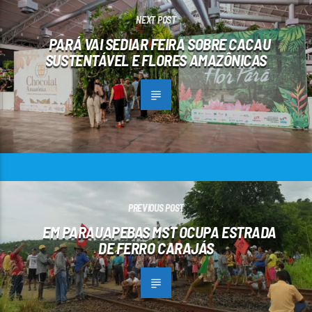
NEXT POST
PARÁ VAI SEDIAR FEIRA SOBRE CACAU
SUSTENTÁVEL E FLORES AMAZÔNICAS
PREVIOUS POST
EM PARAUAPEBAS MST OCUPA ESTRADA
DE FERRO CARAJÁS