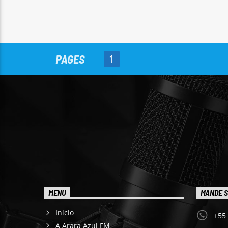
PAGES
1
MENU
MANDE S
Início
+55
A Arara Azul FM