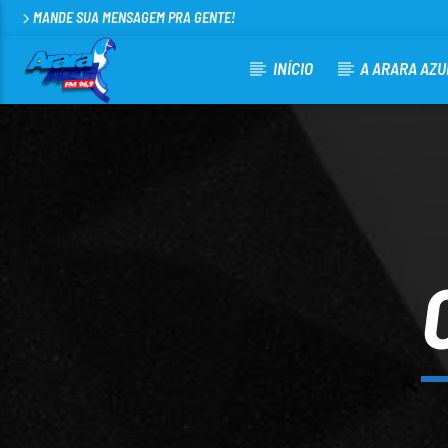
MANDE SUA MENSAGEM PRA GENTE!
INÍCIO
A ARARA AZU
CURRENT TRACK
ARARA AZUL FM 96,9
100