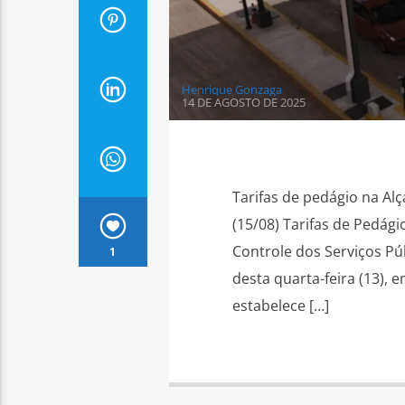
Henrique Gonzaga
14 DE AGOSTO DE 2025
Tarifas de pedágio na Alç
(15/08) Tarifas de Pedág
Controle dos Serviços Púb
1
desta quarta-feira (13), 
estabelece […]