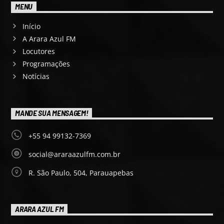
MENU
Início
A Arara Azul FM
Locutores
Programações
Notícias
MANDE SUA MENSAGEM!
+55 94 99132-7369
social@araraazulfm.com.br
R. São Paulo, 504, Parauapebas
ARARA AZUL FM