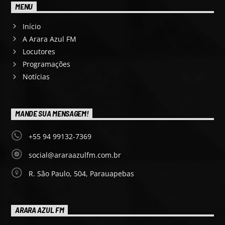
MENU
Início
A Arara Azul FM
Locutores
Programações
Notícias
MANDE SUA MENSAGEM!
+55 94 99132-7369
social@araraazulfm.com.br
R. São Paulo, 504, Parauapebas
ARARA AZUL FM