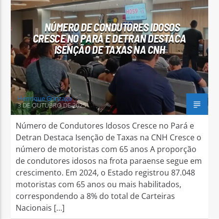
NÚMERO DE CONDUTORES IDOSOS
CRESCE NO PARÁ E DETRAN DESTACA
ISENÇÃO DE TAXAS NA CNH
Arara Azul FM
Henrique Gonzaga
3 DE OUTUBRO DE 2025
Número de Condutores Idosos Cresce no Pará e
Detran Destaca Isenção de Taxas na CNH Cresce o
número de motoristas com 65 anos A proporção
de condutores idosos na frota paraense segue em
crescimento. Em 2024, o Estado registrou 87.048
motoristas com 65 anos ou mais habilitados,
correspondendo a 8% do total de Carteiras
Nacionais […]