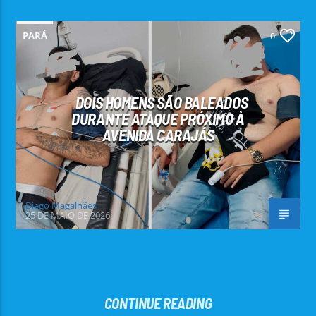
PARÁ
0
DOIS HOMENS SÃO BALEADOS
DURANTE ATAQUE PRÓXIMO À
AVENIDA CARAJÁS
Diego Magalhães
25 DE MAIO DE 2026
CONTINUE READING