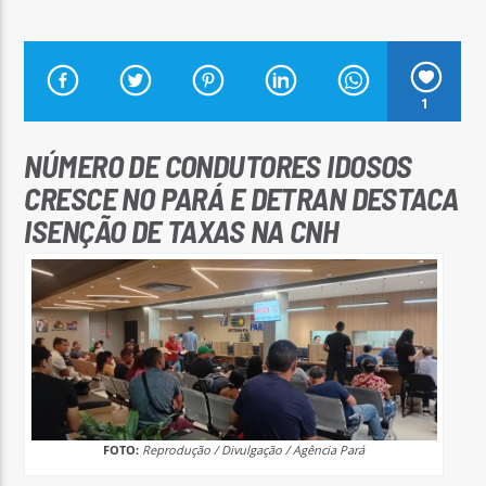
1
Arara Azul FM
NÚMERO DE CONDUTORES IDOSOS
CRESCE NO PARÁ E DETRAN DESTACA
ISENÇÃO DE TAXAS NA CNH
FOTO:
Reprodução / Divulgação / Agência Pará