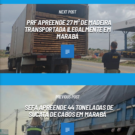
NEXT POST
PRF APREENDE 27 M³ DE MADEIRA
TRANSPORTADA ILEGALMENTE EM
MARABÁ
PREVIOUS POST
SEFA APREENDE 44 TONELADAS DE
SUCATA DE CABOS EM MARABÁ