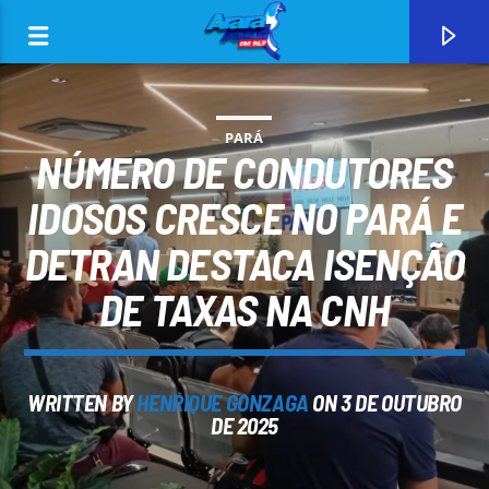
PARÁ
NÚMERO DE CONDUTORES
IDOSOS CRESCE NO PARÁ E
DETRAN DESTACA ISENÇÃO
0:00
DE TAXAS NA CNH
WRITTEN BY
HENRIQUE GONZAGA
ON 3 DE OUTUBRO
CURRENT TRACK
DE 2025
ARARA AZUL FM 96,9