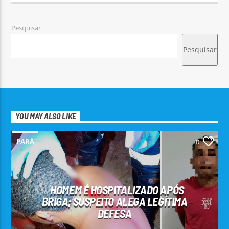
Pesquisar
Pesquisar
YOU MAY ALSO LIKE
PARÁ
0
HOMEM É HOSPITALIZADO APÓS
BRIGA; SUSPEITO ALEGA LEGÍTIMA
DEFESA