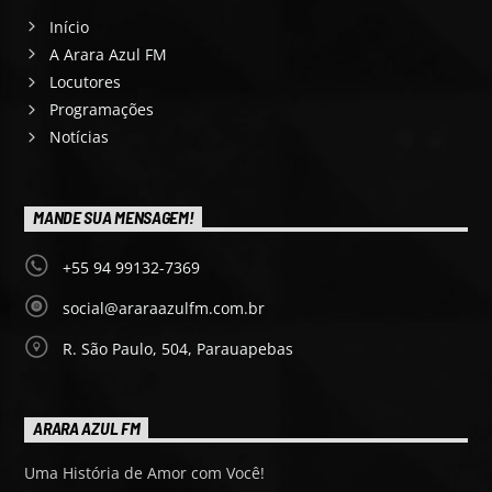
Início
A Arara Azul FM
Locutores
Programações
Notícias
MANDE SUA MENSAGEM!
+55 94 99132-7369
social@araraazulfm.com.br
R. São Paulo, 504, Parauapebas
ARARA AZUL FM
Uma História de Amor com Você!