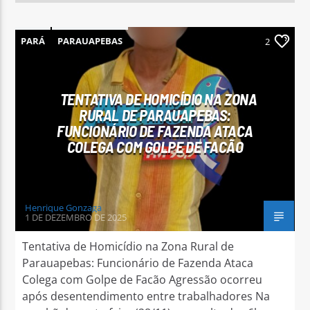
PARÁ
PARAUAPEBAS
2
TENTATIVA DE HOMICÍDIO NA ZONA
RURAL DE PARAUAPEBAS:
FUNCIONÁRIO DE FAZENDA ATACA
COLEGA COM GOLPE DE FACÃO
Henrique Gonzaga
1 DE DEZEMBRO DE 2025
Tentativa de Homicídio na Zona Rural de
Parauapebas: Funcionário de Fazenda Ataca
Colega com Golpe de Facão Agressão ocorreu
após desentendimento entre trabalhadores Na