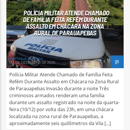
POLÍCIA MILITAR ATENDE CHAMADO
DE FAMÍLIA FEITA REFÉM DURANTE
ASSALTO EM CHÁCARA NA ZONA
RURAL DE PARAUAPEBAS
Arara Azul FM
Henrique Gonzaga
11 DE DEZEMBRO DE 2025
Polícia Militar Atende Chamado de Família Feita
Refém Durante Assalto em Chácara na Zona Rural
de Parauapebas Invasão durante a noite Três
criminosos armados renderam uma família
durante um assalto registrado na noite da quarta-
feira (10/12) por volta das 23h, em uma chácara
localizada na zona rural de Parauapebas, a
aproximadamente seis quilômetros da Vila […]