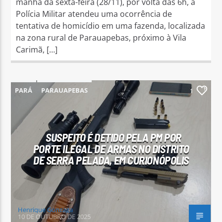
manhã da sexta-feira (28/11), por volta das 6h, a
Polícia Militar atendeu uma ocorrência de
tentativa de homicídio em uma fazenda, localizada
na zona rural de Parauapebas, próximo à Vila
Carimã, […]
PARÁ
PARAUAPEBAS
1
SUSPEITO É DETIDO PELA PM POR
PORTE ILEGAL DE ARMAS NO DISTRITO
DE SERRA PELADA, EM CURIONÓPOLIS
Henrique Gonzaga
10 DE OUTUBRO DE 2025