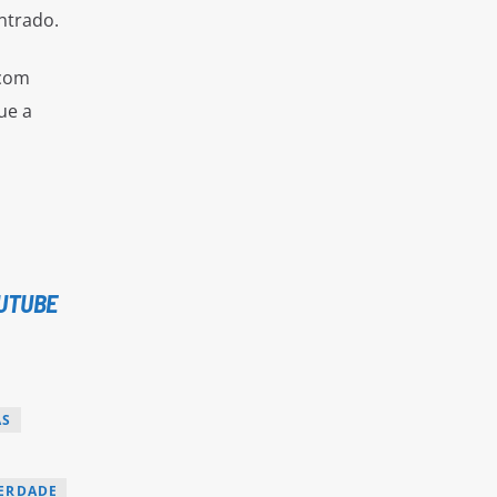
ntrado.
 com
ue a
UTUBE
AS
BERDADE