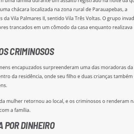
 uma família durante um assalto registrado na noite da qu
m uma chácara localizada na zona rural de Parauapebas, a
a Vila Palmares II, sentido Vila Três Voltas. O grupo invad
res trancados em um cômodo da casa enquanto realizava
LOS CRIMINOSOS
mens encapuzados surpreenderam uma das moradoras da 
entro da residência, onde seu filho e duas crianças também
ns.
da mulher retornou ao local, e os criminosos o renderam n
om a família.
A POR DINHEIRO