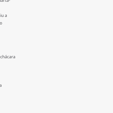
arta-
iu a
 o
chácara
a