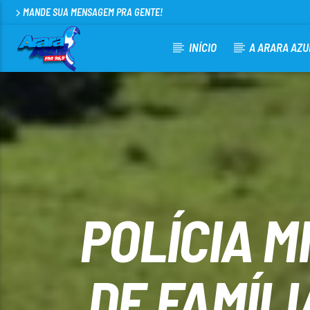
MANDE SUA MENSAGEM PRA GENTE!
INÍCIO
A ARARA AZU
CURRENT TRACK
ARARA AZUL FM 96,9
100
POLÍCIA 
DE FAMÍL