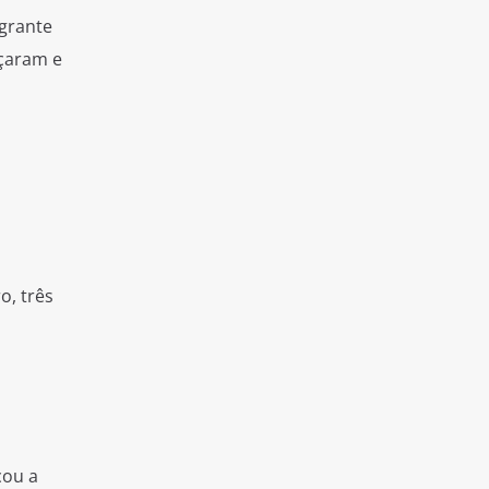
grante
açaram e
o, três
cou a