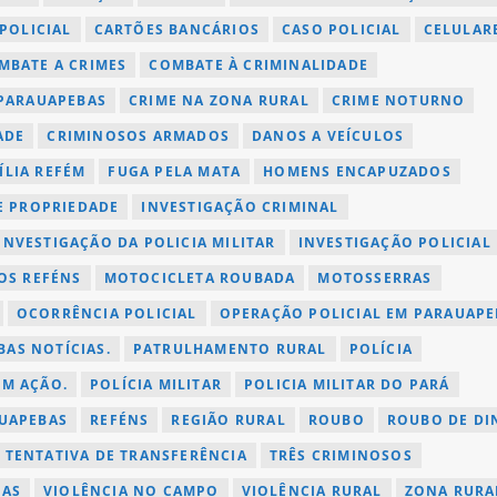
POLICIAL
CARTÕES BANCÁRIOS
CASO POLICIAL
CELULAR
MBATE A CRIMES
COMBATE À CRIMINALIDADE
 PARAUAPEBAS
CRIME NA ZONA RURAL
CRIME NOTURNO
ADE
CRIMINOSOS ARMADOS
DANOS A VEÍCULOS
ÍLIA REFÉM
FUGA PELA MATA
HOMENS ENCAPUZADOS
E PROPRIEDADE
INVESTIGAÇÃO CRIMINAL
INVESTIGAÇÃO DA POLICIA MILITAR
INVESTIGAÇÃO POLICIAL
OS REFÉNS
MOTOCICLETA ROUBADA
MOTOSSERRAS
OCORRÊNCIA POLICIAL
OPERAÇÃO POLICIAL EM PARAUAPE
AS NOTÍCIAS.
PATRULHAMENTO RURAL
POLÍCIA
EM AÇÃO.
POLÍCIA MILITAR
POLICIA MILITAR DO PARÁ
AUAPEBAS
REFÉNS
REGIÃO RURAL
ROUBO
ROUBO DE DI
TENTATIVA DE TRANSFERÊNCIA
TRÊS CRIMINOSOS
TAS
VIOLÊNCIA NO CAMPO
VIOLÊNCIA RURAL
ZONA RURA