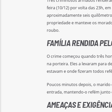
Três criminosos armados renderam
feira (10/12) por volta das 23h, e
aproximadamente seis quilômetros d
propriedade e manteve os morado
roubo.
FAMÍLIA RENDIDA PE
O crime começou quando três ho
na porteira. Eles a levaram para d
estavam e onde fizeram todos refé
Poucos minutos depois, o marido 
entrada, mantendo-o refém junto c
AMEAÇAS E EXIGÊNCI