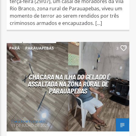
terça-feira (29/07), um casal de moradores da Vila
Rio Branco, zona rural de Parauapebas, viveu um
momento de terror ao serem rendidos por três
criminosos armados e encapuzados. […]
PARÁ
PARAUAPEBAS
3
CHÁCARA NA ILHA DO GELADO É
ASSALTADA NA ZONA RURAL DE
PARAUAPEBAS
Henrique Gonzaga
11 DE JULHO DE 2025