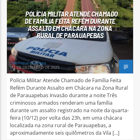
POLÍCIA MILITAR ATENDE CHAMADO
DE FAMÍLIA FEITA REFÉM DURANTE
ASSALTO EM CHÁCARA NA ZONA
RURAL DE PARAUAPEBAS
Arara Azul FM
Henrique Gonzaga
11 DE DEZEMBRO DE 2025
Polícia Militar Atende Chamado de Família Feita
Refém Durante Assalto em Chácara na Zona Rural
de Parauapebas Invasão durante a noite Três
criminosos armados renderam uma família
durante um assalto registrado na noite da quarta-
feira (10/12) por volta das 23h, em uma chácara
localizada na zona rural de Parauapebas, a
aproximadamente seis quilômetros da Vila […]