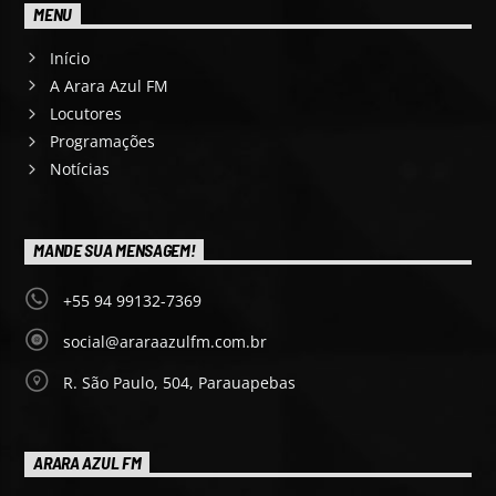
MENU
Início
A Arara Azul FM
Locutores
Programações
Notícias
MANDE SUA MENSAGEM!
+55 94 99132-7369
social@araraazulfm.com.br
R. São Paulo, 504, Parauapebas
ARARA AZUL FM