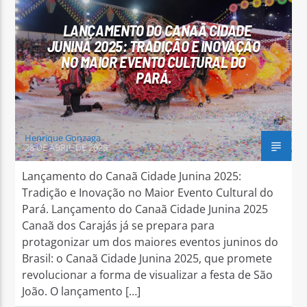
LANÇAMENTO DO CANAÃ CIDADE
JUNINA 2025: TRADIÇÃO E INOVAÇÃO
NO MAIOR EVENTO CULTURAL DO
PARÁ.
Arara Azul FM
Henrique Gonzaga
28 DE ABRIL DE 2025
Lançamento do Canaã Cidade Junina 2025:
Tradição e Inovação no Maior Evento Cultural do
Pará. Lançamento do Canaã Cidade Junina 2025
Canaã dos Carajás já se prepara para
protagonizar um dos maiores eventos juninos do
Brasil: o Canaã Cidade Junina 2025, que promete
revolucionar a forma de visualizar a festa de São
João. O lançamento […]