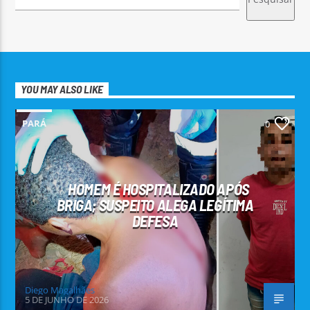
YOU MAY ALSO LIKE
PARÁ
0
HOMEM É HOSPITALIZADO APÓS
BRIGA; SUSPEITO ALEGA LEGÍTIMA
DEFESA
Diego Magalhães
5 DE JUNHO DE 2026