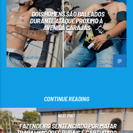
DOIS HOMENS SÃO BALEADOS
DURANTE ATAQUE PRÓXIMO À
AVENIDA CARAJÁS
Diego Magalhães
25 DE MAIO DE 2026
CONTINUE READING
NEXT POST
FAZENDEIRO SENTENCIADO POR MATAR
TRABALHADORES RURAIS É CAPTURADO