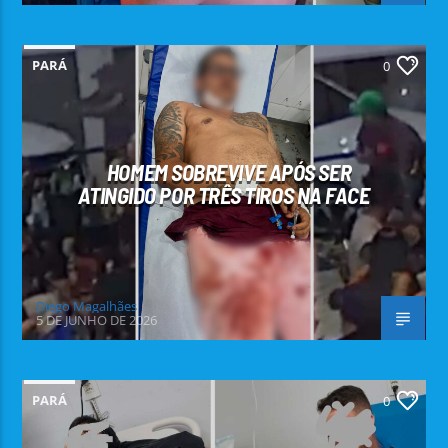
PARÁ
0
HOMEM SOBREVIVE APÓS SER
ATINGIDO POR TRÊS TIROS NA FACE
Diego Magalhães
5 DE JUNHO DE 2026
PARÁ
0