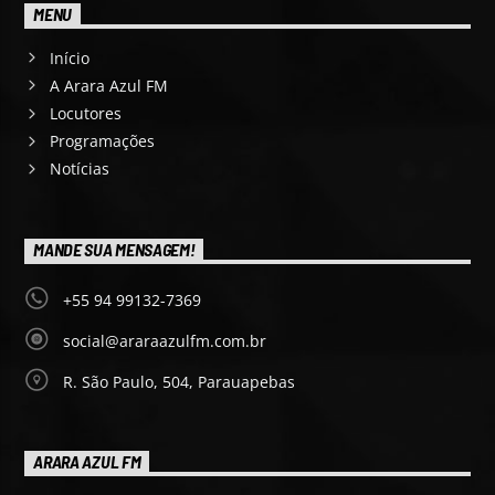
MENU
Início
A Arara Azul FM
Locutores
Programações
Notícias
MANDE SUA MENSAGEM!
+55 94 99132-7369
social@araraazulfm.com.br
R. São Paulo, 504, Parauapebas
ARARA AZUL FM