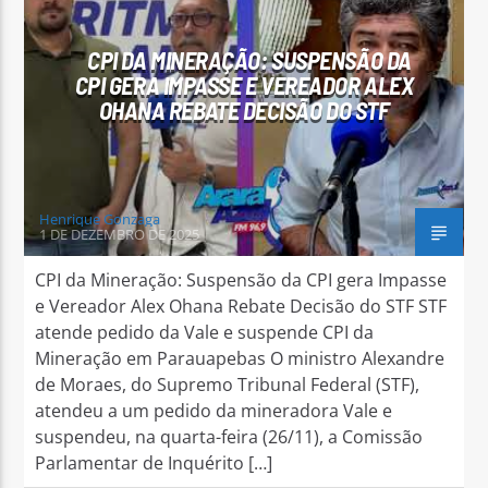
CPI DA MINERAÇÃO: SUSPENSÃO DA
CPI GERA IMPASSE E VEREADOR ALEX
OHANA REBATE DECISÃO DO STF
Arara Azul FM
Henrique Gonzaga
1 DE DEZEMBRO DE 2025
CPI da Mineração: Suspensão da CPI gera Impasse
e Vereador Alex Ohana Rebate Decisão do STF STF
atende pedido da Vale e suspende CPI da
Mineração em Parauapebas O ministro Alexandre
de Moraes, do Supremo Tribunal Federal (STF),
atendeu a um pedido da mineradora Vale e
suspendeu, na quarta-feira (26/11), a Comissão
Parlamentar de Inquérito […]