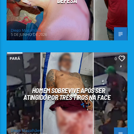
DEFESA
Diego Magalhães
5 DE JUNHO DE 2026
PARÁ
0
HOMEM SOBREVIVE APÓS SER
ATINGIDO POR TRÊS TIROS NA FACE
Diego Magalhães