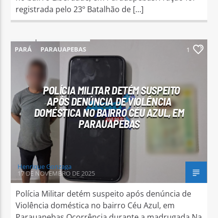
registrada pelo 23º Batalhão de […]
PARÁ
PARAUAPEBAS
1
POLÍCIA MILITAR DETÉM SUSPEITO
APÓS DENÚNCIA DE VIOLÊNCIA
DOMÉSTICA NO BAIRRO CÉU AZUL, EM
PARAUAPEBAS
Henrique Gonzaga
17 DE NOVEMBRO DE 2025
Polícia Militar detém suspeito após denúncia de
Violência doméstica no bairro Céu Azul, em
Parauapebas Ocorrência durante a madrugada Na