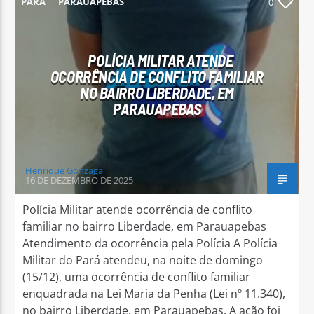
PARÁ
PARAUAPEBAS
0
POLÍCIA MILITAR ATENDE
OCORRÊNCIA DE CONFLITO FAMILIAR
NO BAIRRO LIBERDADE, EM
Arara Azul FM
PARAUAPEBAS
Henrique Gonzaga
16 DE DEZEMBRO DE 2025
Polícia Militar atende ocorrência de conflito
familiar no bairro Liberdade, em Parauapebas
Atendimento da ocorrência pela Polícia A Polícia
Militar do Pará atendeu, na noite de domingo
(15/12), uma ocorrência de conflito familiar
enquadrada na Lei Maria da Penha (Lei nº 11.340),
no bairro Liberdade, em Parauapebas. A ação foi