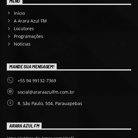
MENU
Início
A Arara Azul FM
Locutores
Programações
Notícias
MANDE SUA MENSAGEM!
+55 94 99132-7369
social@araraazulfm.com.br
R. São Paulo, 504, Parauapebas
ARARA AZUL FM