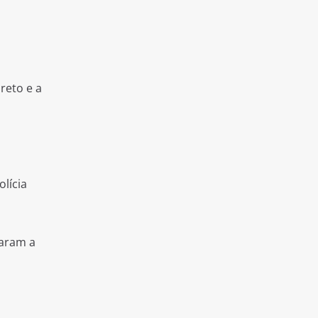
reto e a
olícia
zaram a