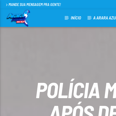
MANDE SUA MENSAGEM PRA GENTE!
INÍCIO
A ARARA AZU
CURRENT TRACK
ARARA AZUL FM 96,9
100
POLÍCIA 
APÓS D