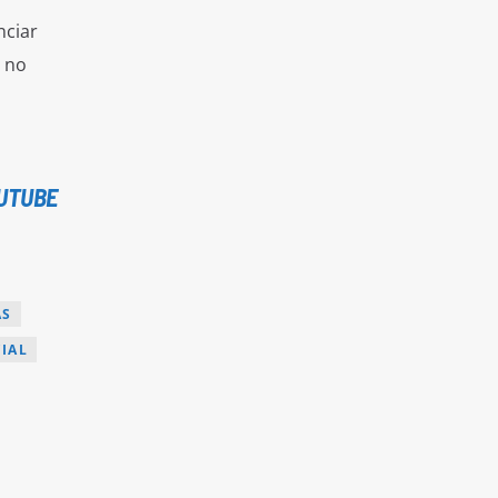
nciar
 no
UTUBE
AS
IAL