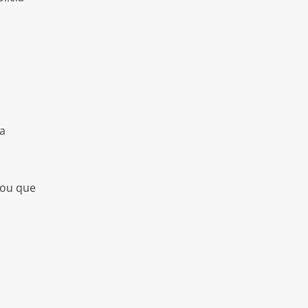
a
tou que