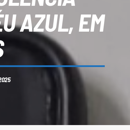
U AZUL, EM
S
2025