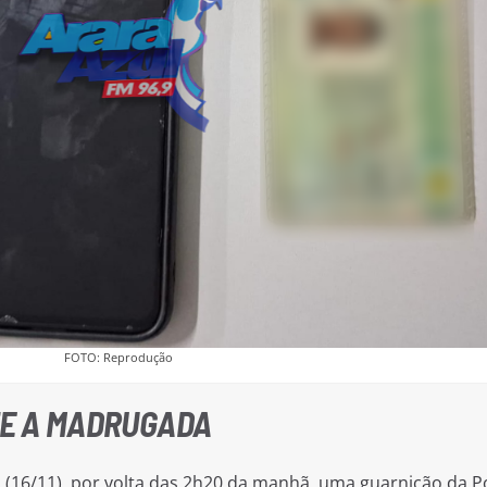
FOTO: Reprodução
E A MADRUGADA
16/11), por volta das 2h20 da manhã, uma guarnição da Po