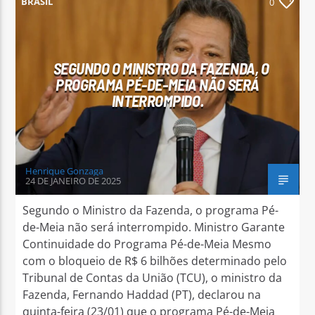
BRASIL
0
SEGUNDO O MINISTRO DA FAZENDA, O
PROGRAMA PÉ-DE-MEIA NÃO SERÁ
Arara Azul FM
INTERROMPIDO.
Henrique Gonzaga
24 DE JANEIRO DE 2025
Segundo o Ministro da Fazenda, o programa Pé-
de-Meia não será interrompido. Ministro Garante
Continuidade do Programa Pé-de-Meia Mesmo
com o bloqueio de R$ 6 bilhões determinado pelo
Tribunal de Contas da União (TCU), o ministro da
Fazenda, Fernando Haddad (PT), declarou na
quinta-feira (23/01) que o programa Pé-de-Meia