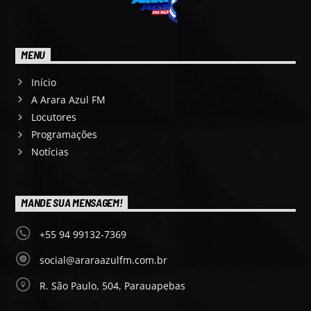
MENU
Início
A Arara Azul FM
Locutores
Programações
Notícias
MANDE SUA MENSAGEM!
+55 94 99132-7369
social@araraazulfm.com.br
R. São Paulo, 504, Parauapebas