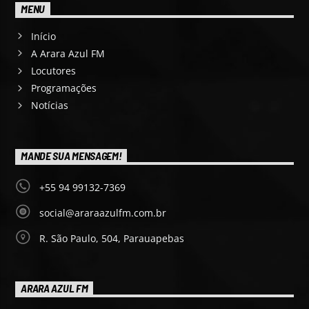
MENU
Início
A Arara Azul FM
Locutores
Programações
Notícias
MANDE SUA MENSAGEM!
+55 94 99132-7369
social@araraazulfm.com.br
R. São Paulo, 504, Parauapebas
ARARA AZUL FM