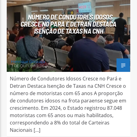
NÚMERO DE CONDUTORES IDOSOS
CRESCE NO PARÁ E DETRAN DESTACA
ISENÇÃO DE TAXAS NA CNH
Arara Azul FM
Henrique Gonzaga
3 DE OUTUBRO DE 2025
Número de Condutores Idosos Cresce no Pará e
Detran Destaca Isenção de Taxas na CNH Cresce o
número de motoristas com 65 anos A proporção
de condutores idosos na frota paraense segue em
crescimento. Em 2024, o Estado registrou 87.048
motoristas com 65 anos ou mais habilitados,
correspondendo a 8% do total de Carteiras
Nacionais […]