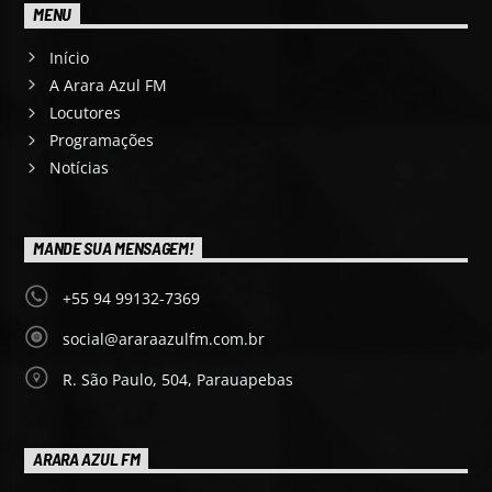
MENU
Início
A Arara Azul FM
Locutores
Programações
Notícias
MANDE SUA MENSAGEM!
+55 94 99132-7369
social@araraazulfm.com.br
R. São Paulo, 504, Parauapebas
ARARA AZUL FM